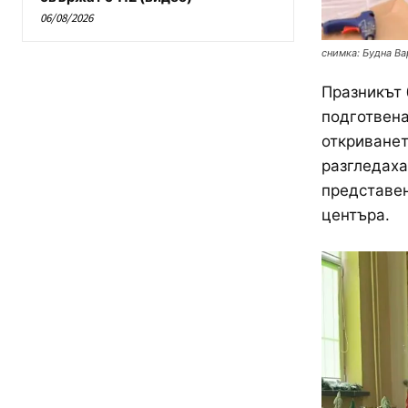
06/08/2026
снимка: Будна Ва
Празникът 
подготвена
откриванет
разгледаха
представен
центъра.