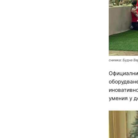
снимка: Будна Ва
Официалнит
оборудване
иновативно
умения у д