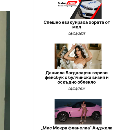
Спешно евакуираха хората от
мол
06/08/2026
Даниела Багдасарян взриви
фейсбук с булчинска визия и
оскъдно облекло
06/08/2026
„Мис Мокра фланелка“ Анджела