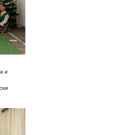
а и
ски