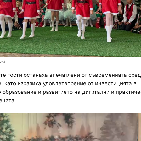
рна
е гости останаха впечатлени от съвременната сред
, като изразиха удовлетворение от инвестицията в
 образование и развитието на дигитални и практиче
ецата.