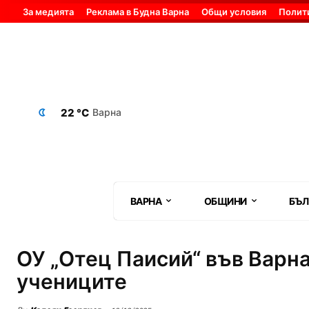
За медията
Реклама в Будна Варна
Общи условия
Полит
22 °C
Варна
ВАРНА
ОБЩИНИ
БЪЛ
ОУ „Отец Паисий“ във Варн
учениците