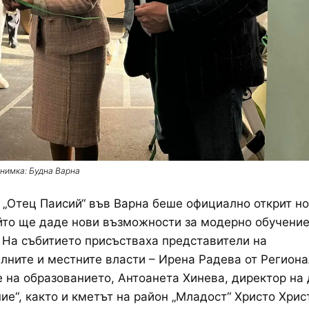
нимка: Будна Варна
 „Отец Паисий“ във Варна беше официално открит н
йто ще даде нови възможности за модерно обучение
 На събитието присъстваха представители на
лните и местните власти – Ирена Радева от Регион
 на образованието, Антоанета Хинева, директор на
ие“, както и кметът на район „Младост“ Христо Хрис