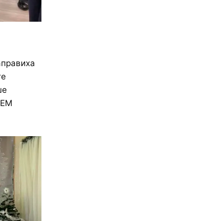
аправиха
те
ше
TEM