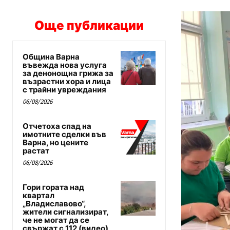
Още публикации
Община Варна
въвежда нова услуга
за денонощна грижа за
възрастни хора и лица
с трайни увреждания
06/08/2026
Отчетоха спад на
имотните сделки във
Варна, но цените
растат
06/08/2026
Гори гората над
квартал
„Владиславово“,
жители сигнализират,
че не могат да се
свържат с 112 (видео)