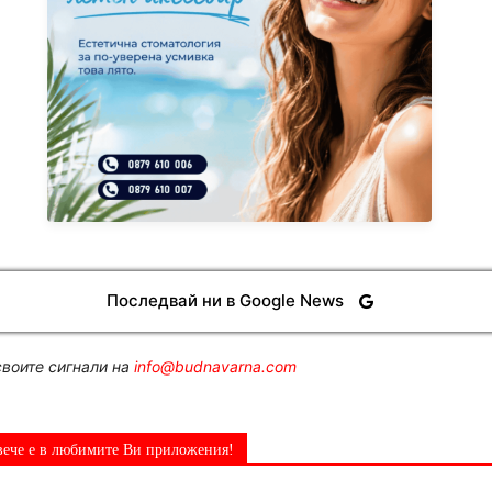
Последвай ни в Google News
воите сигнали на
info@budnavarna.com
вече е в любимите Ви приложения!