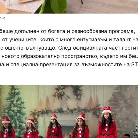
рна
беше допълнен от богата и разнообразна програма,
 от учениците, които с много ентусиазъм и талант н
о още по-вълнуващо. След официалната част гости
 новото образователно пространство, където им бе
а и специална презентация за възможностите на S