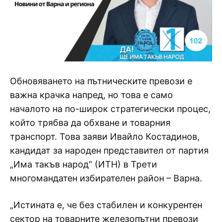
Обновяването на пътническите превози е
важна крачка напред, но това е само
началото на по-широк стратегически процес,
който трябва да обхване и товарния
транспорт. Това заяви Ивайло Костадинов,
кандидат за народен представител от партия
„Има такъв народ“ (ИТН) в Трети
многомандатен избирателен район – Варна.
„Истината е, че без стабилен и конкурентен
сектор на товарните железопътни превози