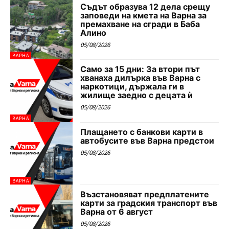
Съдът образува 12 дела срещу
заповеди на кмета на Варна за
премахване на сгради в Баба
Алино
05/08/2026
ВАРНА
Само за 15 дни: За втори път
хванаха дилърка във Варна с
наркотици, държала ги в
жилище заедно с децата ѝ
05/08/2026
ВАРНА
Плащането с банкови карти в
автобусите във Варна предстои
05/08/2026
ВАРНА
Възстановяват предплатените
карти за градския транспорт във
Варна от 6 август
05/08/2026