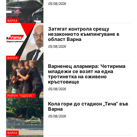
05/08/2026
ВАРНА
Затягат контрола срещу
незаконното къмпингуване в
област Варна
05/08/2026
ВАРНА
Варненец алармира: Четирима
младежи се возят на една
тротинетка на оживено
кръстовище
05/08/2026
РАЙОН "ОДЕСОС"
Кола гори до стадион „Тича“ във
Варна
05/08/2026
ВАРНА