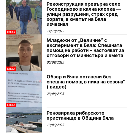
Реконструкция превърна село
Господиново в кална клопка —
улици разрушени, страх сред
хората, а кметът на Бяла
изчезнал
14/10/2025
БЯЛА
Младежи от „Величие“ с
експеримент в Бяла: Спешната
помощ не работи – настояват за
отговори от министъра и кмета
05/09/2025
БЯЛА
Обзор и Бяла оставени без
спешна помощ в пика на сезона“
( видео)
23/08/2025
БЯЛА
Реновираха рибарското
пристанище в Община Бяла
10/06/2025