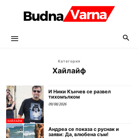
Категория
Хайлайф
И Ники Кънчев се развел
тихомълком
09/08/2026
ХАЙЛАЙФ
Андреа се показа с руснак и
заяви: Да, влюбена съм!