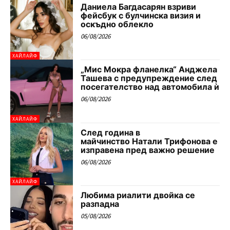
Даниела Багдасарян взриви
фейсбук с булчинска визия и
оскъдно облекло
06/08/2026
ХАЙЛАЙФ
„Мис Мокра фланелка“ Анджела
Ташева с предупреждение след
посегателство над автомобила ѝ
06/08/2026
ХАЙЛАЙФ
След година в
майчинство Натали Трифонова е
изправена пред важно решение
06/08/2026
ХАЙЛАЙФ
Любима риалити двойка се
разпадна
05/08/2026