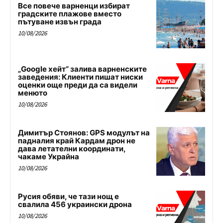
Все повече варненци избират
градските плажове вместо
пътуване извън града
10/08/2026
„Google хейт“ залива варненските
заведения: Клиенти пишат ниски
оценки още преди да са видели
менюто
10/08/2026
Димитър Стоянов: GPS модулът на
падналия край Кардам дрон не
дава летателни координати,
чакаме Украйна
10/08/2026
Русия обяви, че тази нощ е
свалила 456 украински дрона
10/08/2026