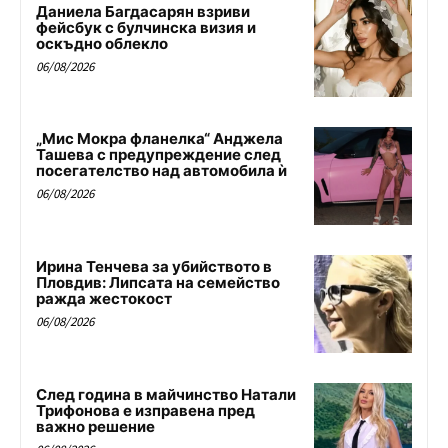
Даниела Багдасарян взриви
фейсбук с булчинска визия и
оскъдно облекло
06/08/2026
„Мис Мокра фланелка“ Анджела
Ташева с предупреждение след
посегателство над автомобила ѝ
06/08/2026
Ирина Тенчева за убийството в
Пловдив: Липсата на семейство
ражда жестокост
06/08/2026
След година в майчинство Натали
Трифонова е изправена пред
важно решение