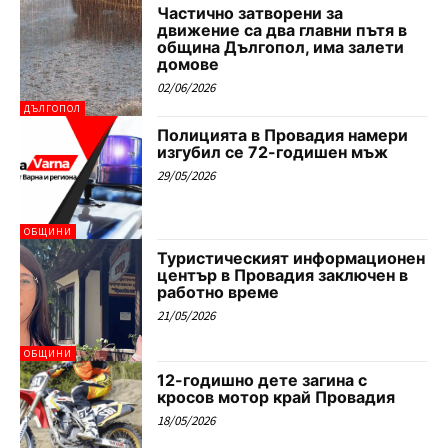
Частично затворени за
движение са два главни пътя в
община Дългопол, има залети
домове
02/06/2026
ДЪЛГОПОЛ
Полицията в Провадия намери
изгубил се 72-годишен мъж
29/05/2026
ОБЩИНИ
Туристическият информационен
център в Провадия заключен в
работно време
21/05/2026
ОБЩИНИ
12-годишно дете загина с
кросов мотор край Провадия
18/05/2026