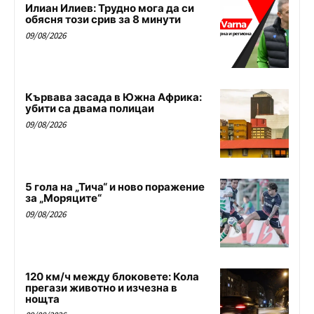
Илиан Илиев: Трудно мога да си
обясня този срив за 8 минути
09/08/2026
Кървава засада в Южна Африка:
убити са двама полицаи
09/08/2026
5 гола на „Тича“ и ново поражение
за „Моряците“
09/08/2026
120 км/ч между блоковете: Кола
прегази животно и изчезна в
нощта