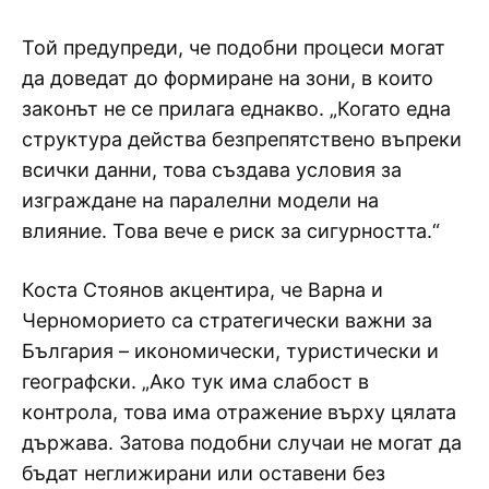
Той предупреди, че подобни процеси могат
да доведат до формиране на зони, в които
законът не се прилага еднакво. „Когато една
структура действа безпрепятствено въпреки
всички данни, това създава условия за
изграждане на паралелни модели на
влияние. Това вече е риск за сигурността.“
Коста Стоянов акцентира, че Варна и
Черноморието са стратегически важни за
България – икономически, туристически и
географски. „Ако тук има слабост в
контрола, това има отражение върху цялата
държава. Затова подобни случаи не могат да
бъдат неглижирани или оставени без