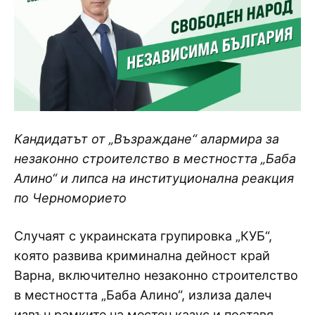
Кандидатът от „Възраждане“ алармира за
незаконно строителство в местността „Баба
Алино“ и липса на институционална реакция
по Черноморието
Случаят с украинската групировка „КУБ“,
която развива криминална дейност край
Варна, включително незаконно строителство
в местността „Баба Алино“, излиза далеч
извън рамките на местен казус и поставя