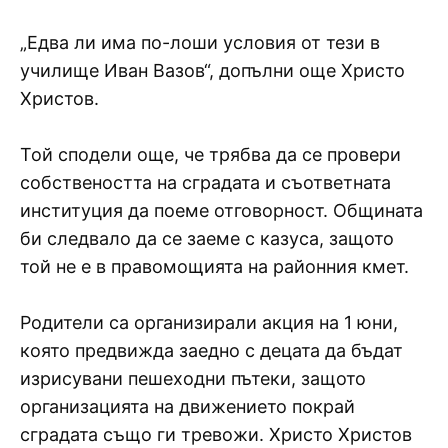
„Едва ли има по-лоши условия от тези в
училище Иван Вазов“, допълни още Христо
Христов.
Той сподели още, че трябва да се провери
собствеността на сградата и съответната
институция да поеме отговорност. Общината
би следвало да се заеме с казуса, защото
той не е в правомощията на районния кмет.
Родители са организирали акция на 1 юни,
която предвижда заедно с децата да бъдат
изрисувани пешеходни пътеки, защото
организацията на движението покрай
сградата също ги тревожи. Христо Христов