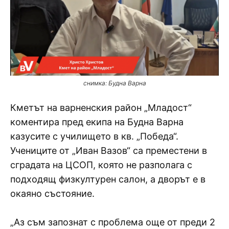
снимка: Будна Варна
Кметът на варненския район „Младост“
коментира пред екипа на Будна Варна
казусите с училището в кв. „Победа“.
Учениците от „Иван Вазов“ са преместени в
сградата на ЦСОП, която не разполага с
подходящ физкултурен салон, а дворът е в
окаяно състояние.
„Аз съм запознат с проблема още от преди 2