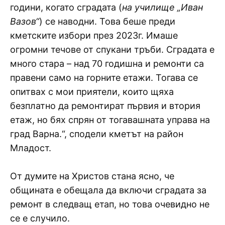
години, когато сградата (
на училище „Иван
Вазов“
) се наводни. Това беше преди
кметските избори през 2023г. Имаше
огромни течове от спукани тръби. Сградата е
много стара – над 70 годишна и ремонти са
правени само на горните етажи. Тогава се
опитвах с мои приятели, които щяха
безплатно да ремонтират първия и втория
етаж, но бях спрян от тогавашната управа на
град Варна.“, сподели кметът на район
Младост.
От думите на Христов стана ясно, че
общината е обещала да включи сградата за
ремонт в следващ етап, но това очевидно не
се е случило.