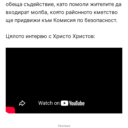
обеща съдействие, като помоли жителите да
входират молба, която районното кметство
ще придвижи към Комисия по безопасност.
Цялото интервю с Христо Христов:
Реклама