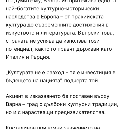
По думите му, България притежава едно от
най-богатите културно-исторически
наследства в Европа – от тракийската
култура до съвременните достижения в
изкуството и литературата. Въпреки това,
страната не успява да използва този
потенциал, както го правят държави като
Италия и Гърция.
„Културата не е разход – тя е инвестиция в
бъдещето на нацията“, подчерта той.
Акцент в изказването бе поставен върху
Варна – град с дълбоки културни традиции,
но и с нарастващи предизвикателства.
Костадинов припомни значението на