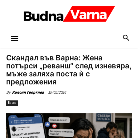
Скандал във Варна: Жена
потърси „реванш“ след изневяра,
мъже заляха поста ѝ с
предложения
19/05/2026
By
Калоян Георгиев
Варна