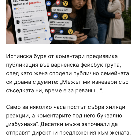
Истинска буря от коментари предизвика
публикация във варненска фейсбук група,
след като жена сподели публично семейната
си драма с думите: „Мъжът ми изневери със
съседката ни, време е за реванш…“.
Само за няколко часа постът събра хиляди
реакции, а коментарите под него буквално
„избухнаха“. Десетки мъже започнали да
отправят директни предложения към жената,