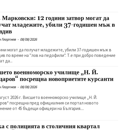
. Марковски: 12 години затвор могат да
учат младежите, убили 37-годишен мъж в
вдив
 Георгиев
-
08/08/2026
дини могат да получат младежите, убили 37-годишен мъж в
ив по време на "лов на педофили". Т.е при добро поведение
ат да...
шето военноморско училище „Н. Й.
царов“ посрещна новоприетите курсанти
 Георгиев
-
08/08/2026
август 2026 г. Висшето военноморско училище „Н. Й.
ров“ посрещна пред официалния си портал новото
нение от 45 бъдещи офицери на България....
ка с полицията в столичния квартал