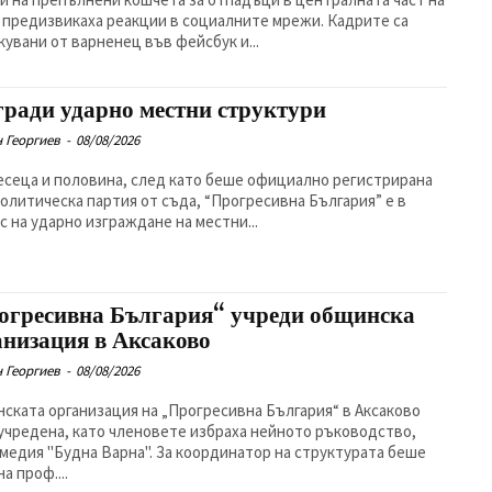
 предизвикаха реакции в социалните мрежи. Кадрите са
кувани от варненец във фейсбук и...
гради ударно местни структури
 Георгиев
-
08/08/2026
есеца и половина, след като беше официално регистрирана
политическа партия от съда, “Прогресивна България” е в
с на ударно изграждане на местни...
огресивна България“ учреди общинска
анизация в Аксаково
 Георгиев
-
08/08/2026
ската организация на „Прогресивна България“ в Аксаково
учредена, като членовете избраха нейното ръководство,
 медия "Будна Варна". За координатор на структурата беше
а проф....