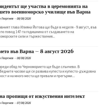
зидентът ще участва в церемонията на
шето военноморско училище във Варна
 Георгиев
-
08/08/2026
вният глава Илияна Йотова ще бъде в неделя - 9 август, във
 по повод 147-та годишнина от създаването на
оморските сили и тържествения...
мето във Варна – 8 август 2026
 Георгиев
-
08/08/2026
преди обяд по Черноморието ще бъде слънчево. В
бедните часове ще се развива купеста и купесто-дъждовна
ност и на много места ще превали и прегърми....
на пропищя от изкуствения интелект
 Георгиев
-
07/08/2026