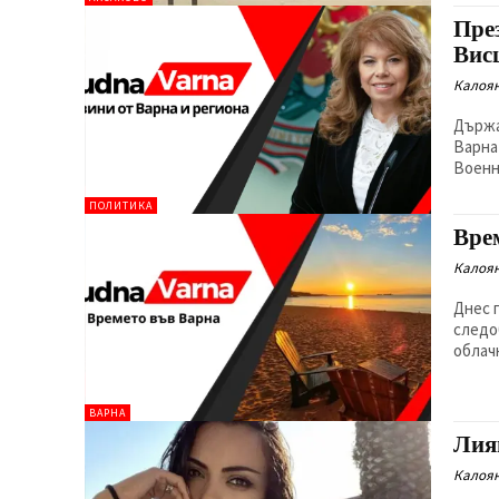
Пре
Вис
Калоян
Държа
Варна
Военн
ПОЛИТИКА
Вре
Калоян
Днес 
следо
облач
ВАРНА
Лия
Калоян