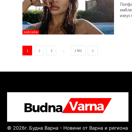
Попфо
ембле
изкус
ХАЙЛАЙФ
...
1
2
3
1 963
© 2026г. Будна Варна - Новини от Варна и региона