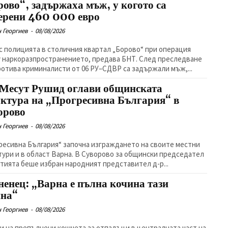
рово“, задържаха мъж, у когото са
ерени 460 000 евро
 Георгиев
-
08/08/2026
 с полицията в столичния квартал „Борово“ при операция
 наркоразпространението, предава БНТ. След преследване
ротива криминалисти от 06 РУ–СДВР са задържали мъж,...
 Месут Рушид оглави общинската
уктура на „Прогресивна България“ в
орово
 Георгиев
-
08/08/2026
ресивна България“ започна изграждането на своите местни
тури и в област Варна. В Суворово за общински председател
ртията беше избран народният представител д-р...
ненец: „Варна е пълна кочина тази
ина“
 Георгиев
-
08/08/2026
и на препълнени кошчета за отпадъци в централната част на