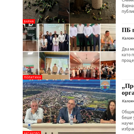
Варна
публи
ВАРНА
ПБ 
Калоян
Два м
като 
проце
ПОЛИТИКА
„Пр
орг
Калоян
Общин
беше 
научи
избран
АКСАКОВО