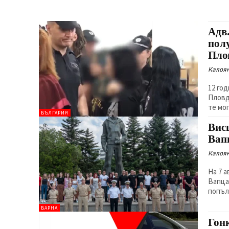
Адв
пол
Пло
Калоян
12 го
Пловд
те мог
БЪЛГАРИЯ
Вис
Вап
Калоян
На 7 
Вапца
попъл
ВАРНА
Гон