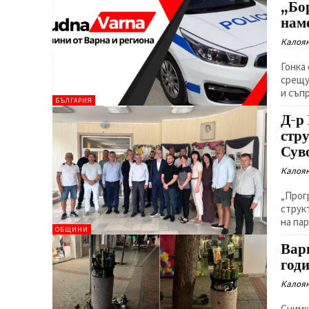
„Бо
нам
Калоян
Гонка
срещу
и съп
БЪЛГАРИЯ
Д-р
стр
Сув
Калоян
„Прог
струк
на па
ОБЩИНИ
Вар
год
Калоян
Снимк