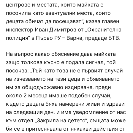
центрове и местата, които майката е
посочила като евентуални места, които
децата обичат да посещават“, казва главен
инспектор Иван Димитров от „Охранителна
полиция“ в Първо РУ – Варна, предаде БТВ.
На въпрос какво обяснение дава майката
защо толкова късно е подала сигнал, той
посочва: „Тъй като това не е първият случай
на изчезването на тези деца и обявяването
им за общодържавно издирване, преди
около 2 месеца имаше подобен случай,
където децата бяха намерени живи и здрави
на следващия ден, и има уведомление от нас
към отдел „Закрила на детето“, същата може
би се е притеснявала от някакви действия от