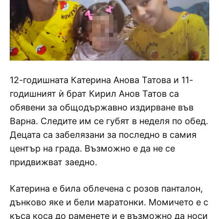
12-годишната Катерина Анова Татова и 11-
годишният ѝ брат Кирил Анов Татов са
обявени за общодържавно издирване във
Варна. Следите им се губят в неделя по обед.
Децата са забелязани за последно в самия
център на града. Възможно е да не се
придвижват заедно.
Катерина е била облечена с розов панталон,
дънково яке и бели маратонки. Момичето е с
къса коса до раменете и е възможно да носи