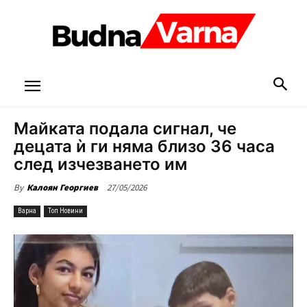
Майката подала сигнал, че
децата ѝ ги няма близо 36 часа
след изчезването им
27/05/2026
By
Калоян Георгиев
Варна
Топ Новини