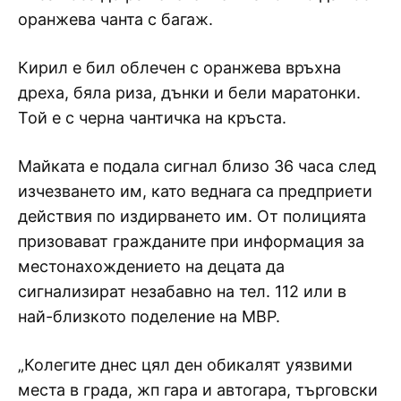
оранжева чанта с багаж.
Кирил е бил облечен с оранжева връхна
дреха, бяла риза, дънки и бели маратонки.
Той е с черна чантичка на кръста.
Майката е подала сигнал близо 36 часа след
изчезването им, като веднага са предприети
действия по издирването им. От полицията
призовават гражданите при информация за
местонахождението на децата да
сигнализират незабавно на тел. 112 или в
най-близкото поделение на МВР.
„Колегите днес цял ден обикалят уязвими
места в града, жп гара и автогара, търговски