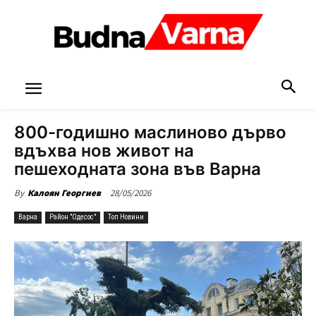
800-годишно маслиново дърво
вдъхва нов живот на
пешеходната зона във Варна
28/05/2026
By
Калоян Георгиев
Варна
Район "Одесос"
Топ Новини