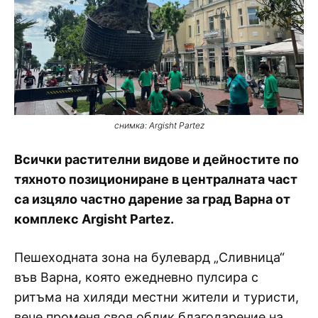
снимка: Argisht Partez
Всички растителни видове и дейностите по
тяхното позициониране в централната част
са изцяло частно дарение за град Варна от
комплекс Argisht Partez.
Пешеходната зона на булевард „Сливница“
във Варна, която ежедневно пулсира с
ритъма на хиляди местни жители и туристи,
вече променя своя облик благодарение на