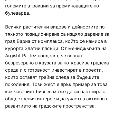
големите атракции за преминаващите по
булеварда.
Всички растителни видове и дейностите по
тяхното позициониране са изцяло дарение за
град Варна от комплекса, който се намира в
курорта Златни пясъци. От мениджмънта на
Argisht Partez споделят, че вярват
безрезервно в каузата за по-красива градска
среда и с готовност инвестират в проекти,
които оставят трайна следа за бъдещите
поколения. Този жест е ярък пример за това
как частният бизнес може да си партнира с
обществения интерес и да участва активно в
развитието на градските пространства.