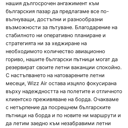
нашия дългосрочен ангажимент към
българския пазар да предлагаме все по-
вълнуващи, достъпни и разнообразни
възможности за пътуване. Благодарение на
стабилното ни оперативно планиране и
стратегията ни за хеджиране на
необходимото количество авиационно
гориво, нашите български пътници могат да
резервират своите летни ваканции спокойно.
С настъпването на натоварените летни
месеци, Wizz Air остава изцяло фокусирана
върху надеждността на полетите и отличното
клиентско преживяване на борда. Очакваме
с нетърпение да посрещнем българските
пътници на борда и по новите ни маршрути и
да летим заедно към незабравими летни