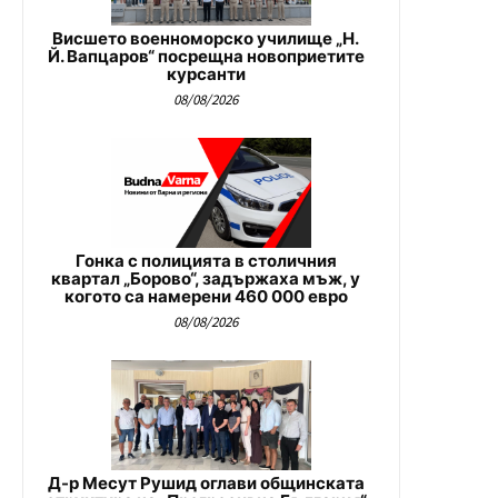
Висшето военноморско училище „Н.
Й. Вапцаров“ посрещна новоприетите
курсанти
08/08/2026
Гонка с полицията в столичния
квартал „Борово“, задържаха мъж, у
когото са намерени 460 000 евро
08/08/2026
Д-р Месут Рушид оглави общинската