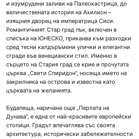
и изумрудени заливи на Палеокастрица, до
величествената история на Ахилион –
изящния дворец на императрица Сиси.
Романтичният Стар град пък, включен в
списъка на ЮНЕСКО, приканва към разходки
сред тесни калдъръмени улички и елегантни
сгради във венециански стил. Именно в
сърцето на Стария град се крие и прочутата
църква „Свети Спиридон“, носеща името на
закрилника на острова и известна като
църквата на желанията.
Будапеща, наричана още „Перлата на
Дунава“, е една от най-красивите европейски
столици. Градът впечатлява със своята
архитектура, исторически забележителности