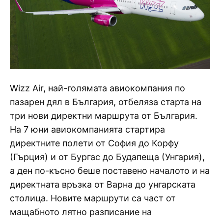
Wizz Air, най-голямата авиокомпания по
пазарен дял в България, отбеляза старта на
три нови директни маршрута от България.
На 7 юни авиокомпанията стартира
директните полети от София до Корфу
(Гърция) и от Бургас до Будапеща (Унгария),
а ден по-късно беше поставено началото и на
директната връзка от Варна до унгарската
столица. Новите маршрути са част от
мащабното лятно разписание на