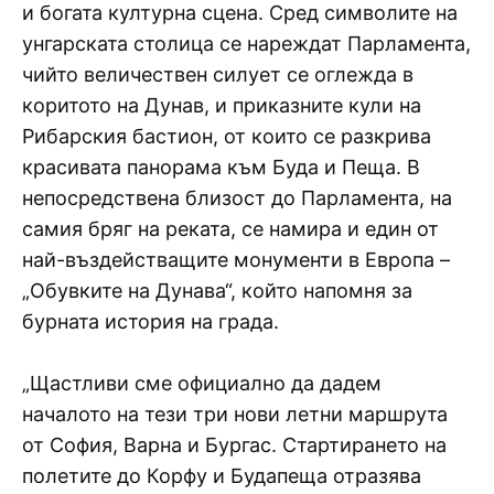
и богата културна сцена. Сред символите на
унгарската столица се нареждат Парламента,
чийто величествен силует се оглежда в
коритото на Дунав, и приказните кули на
Рибарския бастион, от които се разкрива
красивата панорама към Буда и Пеща. В
непосредствена близост до Парламента, на
самия бряг на реката, се намира и един от
най-въздействащите монументи в Европа –
„Обувките на Дунава“, който напомня за
бурната история на града.
„Щастливи сме официално да дадем
началото на тези три нови летни маршрута
от София, Варна и Бургас. Стартирането на
полетите до Корфу и Будапеща отразява