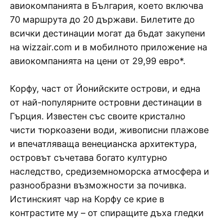
авиокомпанията в България, което включва
70 маршрута до 20 държави. Билетите до
всички дестинации могат да бъдат закупени
на wizzair.com и в мобилното приложение на
авиокомпанията на цени от 29,99 евро*.
Корфу, част от Йонийските острови, и една
от най-популярните островни дестинации в
Гърция. Известен със своите кристално
чисти тюркоазени води, живописни плажове
и впечатляваща венецианска архитектура,
островът съчетава богато културно
наследство, средиземноморска атмосфера и
разнообразни възможности за почивка.
Истинският чар на Корфу се крие в
контрастите му – от спиращите дъха гледки