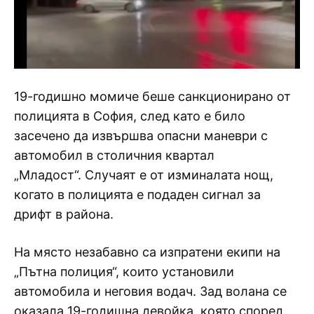
19-годишно момиче беше санкционирано от
полицията в София, след като е било
засечено да извършва опасни маневри с
автомобил в столичния квартал
„Младост“. Случаят е от изминалата нощ,
когато в полицията е подаден сигнал за
дрифт в района.
На място незабавно са изпратени екипи на
„Пътна полиция“, които установили
автомобила и неговия водач. Зад волана се
оказала 19-годишна девойка, която според