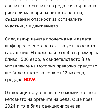
данните на органите на реда е извършвала
рискови маневри на пътното платно,
създавайки опасност за останалите
участници в движението.
След извършената проверка на младата
шофьорка е съставен акт за установеното
нарушение. Наложена ѝ е глоба в размер на
близо 1500 евро, а свидетелството ѝ за
управление на моторно превозно средство
ще бъде отнето за срок от 12 месеца,
предаде
NOVA
.
От полицията уточняват, че момичето не е
непознато на органите на реда. Още през
2024 г. тя е била санкционирана за