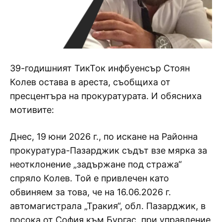
39-годишният ТикТок инфбуенсър Стоян
Колев остава в ареста, съобщиха от
пресцентъра на прокуратурата. И обясниха
мотивите:
Днес, 19 юни 2026 г., по искане на Районна
прокуратура-Пазарджик съдът взе мярка за
неотклонение „задържане под стража“
спряло Колев. Той е привлечен като
обвиняем за това, че на 16.06.2026 г.
автомагистрала „Тракия“, обл. Пазарджик, в
посока от София към Бургас, при управление