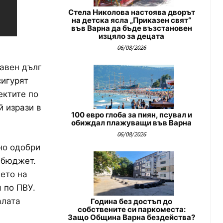
Стела Николова настоява дворът
на детска ясла „Приказен свят“
във Варна да бъде възстановен
изцяло за децата
06/08/2026
жавен дълг
сигурят
ектите по
й изрази в
100 евро глоба за пиян, псувал и
обиждал плажуващи във Варна
06/08/2026
но одобри
 бюджет.
ето на
 по ПВУ.
алата
Година без достъп до
собствените си паркоместа:
Защо Община Варна бездейства?