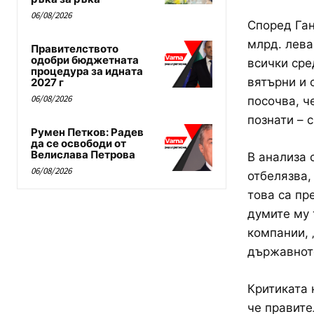
06/08/2026
Според Ган
млрд. лева
Правителството
одобри бюджетната
всички сре
процедура за идната
вятърни и 
2027 г
06/08/2026
посочва, ч
познати – 
Румен Петков: Радев
да се освободи от
Велислава Петрова
В анализа 
06/08/2026
отбелязва,
това са пр
думите му 
компании, 
държавнот
Критиката 
че правите