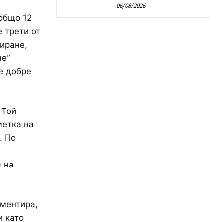
06/08/2026
 общо 12
е трети от
ниране,
не“
се добре
 Той
метка на
. По
я на
оментира,
и като