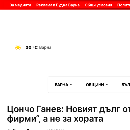
За медията
Реклама в Будна Варна
Общи условия
Полит
30 °C
Варна
ВАРНА
ОБЩИНИ
БЪЛ
Цончо Ганев: Новият дълг от
фирми“, а не за хората