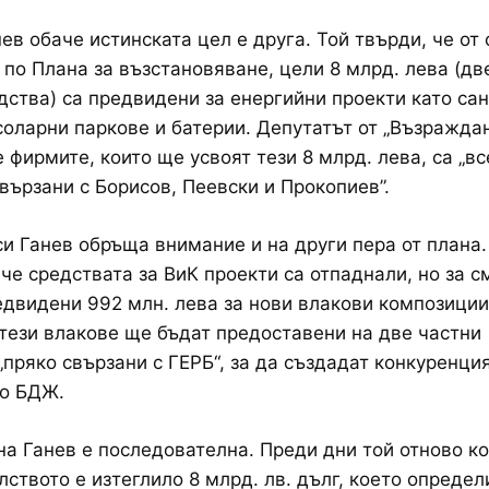
ев обаче истинската цел е друга. Той твърди, че от
 по Плана за възстановяване, цели 8 млрд. лева (дв
дства) са предвидени за енергийни проекти като са
соларни паркове и батерии. Депутатът от „Възражда
е фирмите, които ще усвоят тези 8 млрд. лева, са „в
свързани с Борисов, Пеевски и Прокопиев”.
си Ганев обръща внимание и на други пера от плана.
 че средствата за ВиК проекти са отпаднали, но за с
едвидени 992 млн. лева за нови влакови композиции
тези влакове ще бъдат предоставени на две частни
„пряко свързани с ГЕРБ“, за да създадат конкуренци
о БДЖ.
на Ганев е последователна. Преди дни той отново к
лството е изтеглило 8 млрд. лв. дълг, което определ