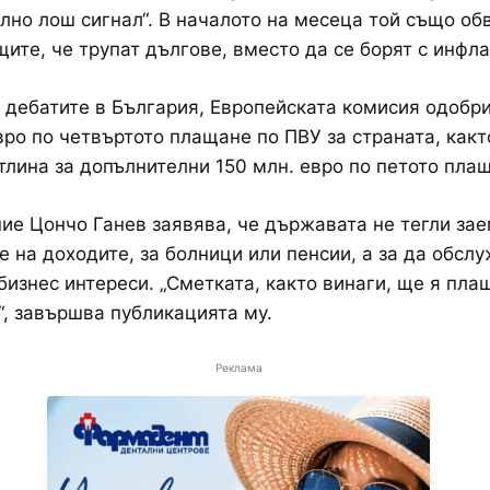
лно лош сигнал“. В началото на месеца той също об
ите, че трупат дългове, вместо да се борят с инфла
 дебатите в България, Европейската комисия одобри
ро по четвъртото плащане по ПВУ за страната, какт
тлина за допълнителни 150 млн. евро по петото пла
ие Цончо Ганев заявява, че държавата не тегли зае
 на доходите, за болници или пенсии, а за да обсл
бизнес интереси. „Сметката, както винаги, ще я пл
“, завършва публикацията му.
Реклама