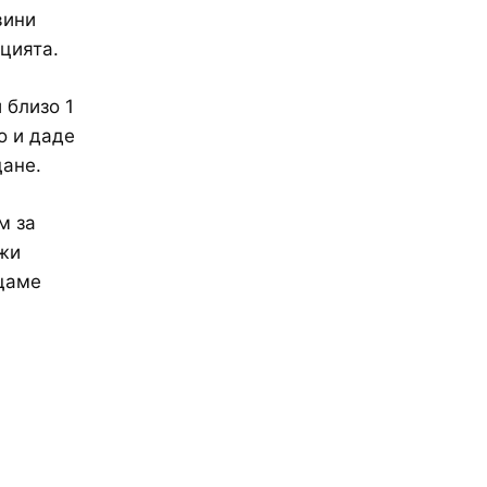
вини
цията.
 близо 1
о и даде
щане.
м за
ужи
ащаме