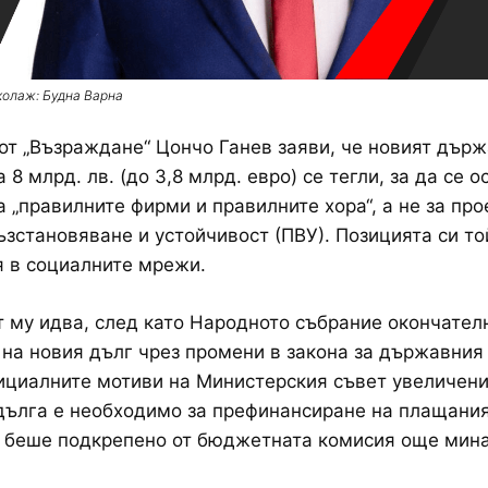
колаж: Будна Варна
от „Възраждане“ Цончо Ганев заяви, че новият дър
 8 млрд. лв. (до 3,8 млрд. евро) се тегли, за да се о
а „правилните фирми и правилните хора“, а не за про
ъзстановяване и устойчивост (ПВУ). Позицията си то
 в социалните мрежи.
 му идва, след като Народното събрание окончател
на новия дълг чрез промени в закона за държавния
циалните мотиви на Министерския съвет увеличени
дълга е необходимо за префинансиране на плащания
 беше подкрепено от бюджетната комисия още мин