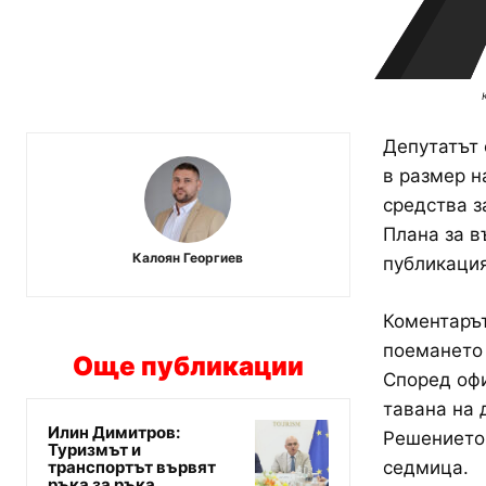
Депутатът 
в размер на
средства з
Плана за в
Калоян Георгиев
публикация
Коментарът
поемането 
Още публикации
Според офи
тавана на 
Илин Димитров:
Решението
Туризмът и
транспортът вървят
седмица.
ръка за ръка