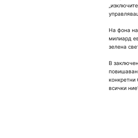
„изключите
управляващ
На фона на
милиард ев
зелена све
В заключен
повишаване
конкретни 
всички ние