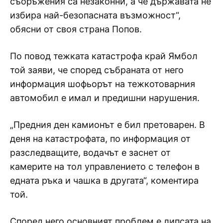
съоръжения са незаконни, а че държавата не
избира най-безопасната възможност“,
обясни от своя страна Попов.
По повод тежката катастрофа край Ямбол
той заяви, че според събраната от него
информация шофьорът на тежкотоварния
автомобил е имал и предишни нарушения.
„Предния ден камионът е бил претоварен. В
деня на катастрофата, по информация от
разследващите, водачът е заснет от
камерите на тол управлението с телефон в
едната ръка и чашка в другата“, коментира
той.
Според него основният проблем е липсата на