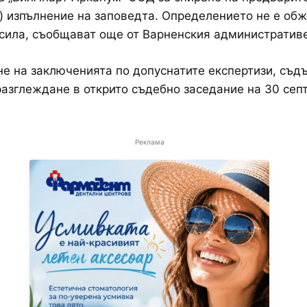
) изпълнение на заповедта. Определението не е об
 сила, съобщават още от Варненския административе
не на заключенията по допуснатите експертизи, съд
разглеждане в открито съдебно заседание на 30 сеп
Реклама