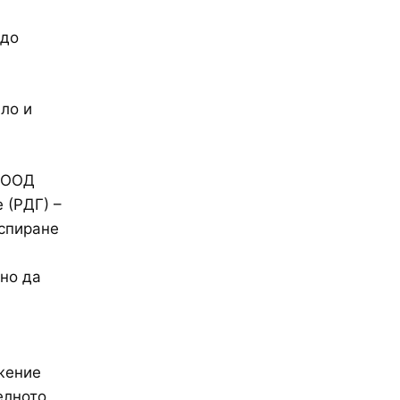
 до
ло и
“ ООД
 (РДГ) –
 спиране
ено да
жение
елното