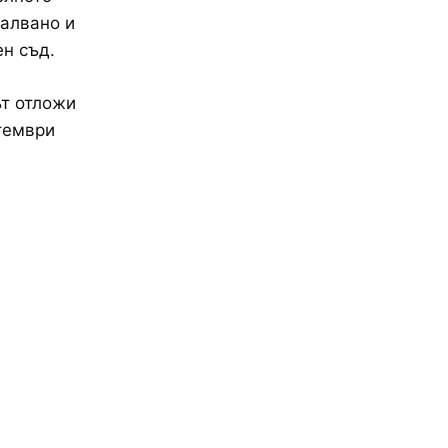
жалвано и
н съд.
ът отложи
тември