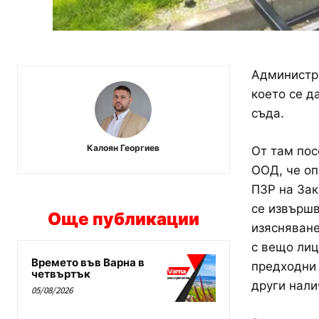
Администра
което се д
съда.
Калоян Георгиев
От там пос
ООД, че оп
ПЗР на Зак
се извършв
Още публикации
изясняване
с вещо лиц
Времето във Варна в
предходни 
четвъртък
други нали
05/08/2026