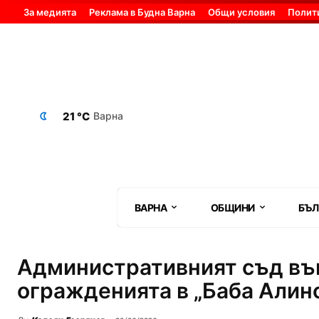
За медията
Реклама в Будна Варна
Общи условия
Полит
21 °C
Варна
ВАРНА
ОБЩИНИ
БЪЛ
Административният съд във
огражденията в „Баба Алин