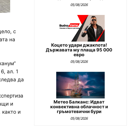
05/08/2026
ело, с
ата на
Коцето удари джакпота!
Държавата му плаща 95 000
евро
05/08/2026
канум“
, ал. 1
 следва да
кспертиза
Метео Балканс: Идват
ащи и
конвективна облачност и
гръмотевични бури
 както и
05/08/2026