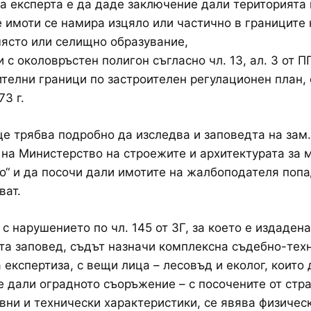
а експерта е да даде заключение дали територията 
 имоти се намира изцяло или частично в границите 
ясто или селищно образувание,
 с околовръстен полигон съгласно чл. 13, ал. 3 от
ителни граници по застроителен регулационен план,
73 г.
е трябва подробно да изследва и заповедта на зам.
на Министерство на строежите и архитектурата за 
о“ и да посочи дали имотите на жалбоподателя попа
ват.
 с нарушението по чл. 145 от ЗГ, за което е издадена
а заповед, съдът назначи комплексна съдебно-тех
 експертиза, с вещи лица – лесовъд и еколог, които 
 дали оградното съоръжение – с посочените от стр
вни и технически характеристики, се явява физичес