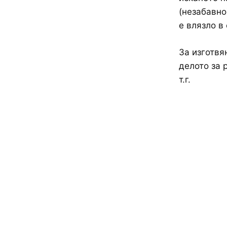
(незабавно
е влязло в
За изготвя
делото за 
т.г.