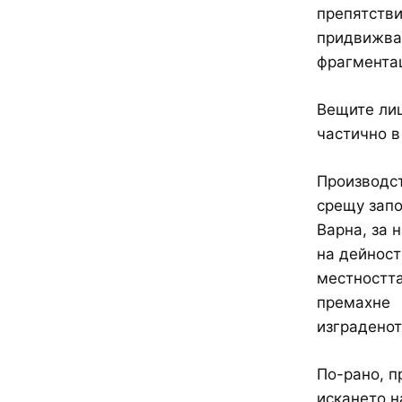
препятстви
придвижван
фрагментац
Вещите лиц
частично в
Производст
срещу запо
Варна, за 
на дейност
местността
премахне
изграденот
По-рано, п
искането н