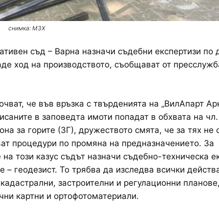
снимка: МЗХ
тивен съд – Варна назначи съдебни експертизи по д
аде ход на производството, съобщават от пресслужб
очват, че във връзка с твърденията на „ВилАпарт Ар
исаните в заповедта имоти попадат в обхвата на чл. 6
она за горите (ЗГ), дружеството смята, че за тях не
ат процедури по промяна на предназначението. За
 на този казус съдът назначи съдебно-техническа е
е – геодезист. То трябва да изследва всички действ
кадастрални, застроителни и регулационни планове,
чни картни и ортофотоматериали.