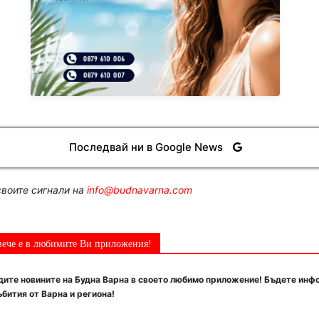
Последвай ни в Google News
воите сигнали на
info@budnavarna.com
вече е в любимите Ви приложения!
ите новините на Будна Варна в своето любимо приложение! Бъдете инф
бития от Варна и региона!