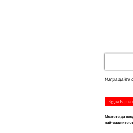
Изпращайте с
Будна Варна 
Можете да след
най-важните съ