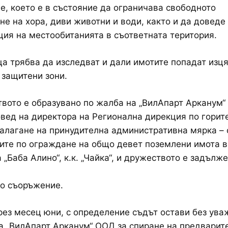
е, което е в състояние да ограничава свободното
е на хора, диви животни и води, както и да доведе
ия на местообитанията в съответната територия.
а трябва да изследват и дали имотите попадат изця
 защитени зони.
вото е образувано по жалба на „ВилАпарт Арканум
вед на директора на Регионална дирекция по горите
налагане на принудителна административна мярка –
ите по ограждане на общо девет поземлени имота в
 „Баба Алино“, к.к. „Чайка“, и дружеството е задълж
о съоръжение.
рез месец юни, с определение съдът остави без ува
а „ВилАпарт Арканум“ ООД за спиране на предварит