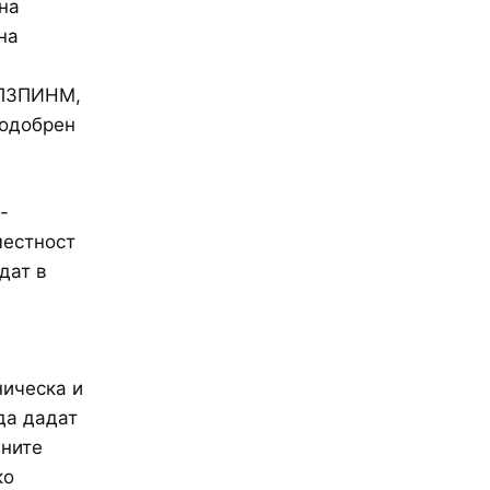
на
на
 ППЗПИНМ,
 одобрен
-
местност
дат в
ническа и
да дадат
аните
ко