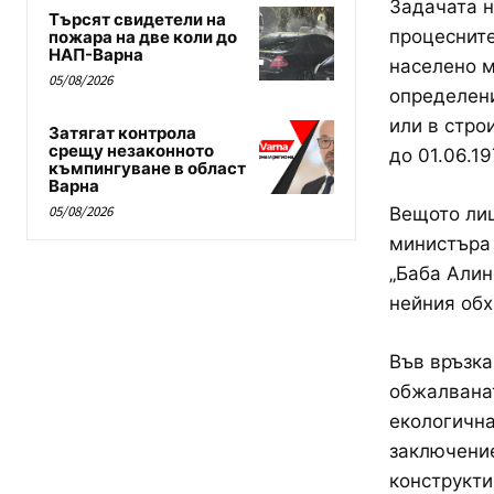
Задачата н
Търсят свидетели на
процесните
пожара на две коли до
НАП-Варна
населено м
05/08/2026
определени
или в стро
Затягат контрола
срещу незаконното
до 01.06.19
къмпингуване в област
Варна
05/08/2026
Вещото лиц
министъра 
„Баба Алин
нейния обх
Във връзка
обжалванат
екологична
заключение
конструкти