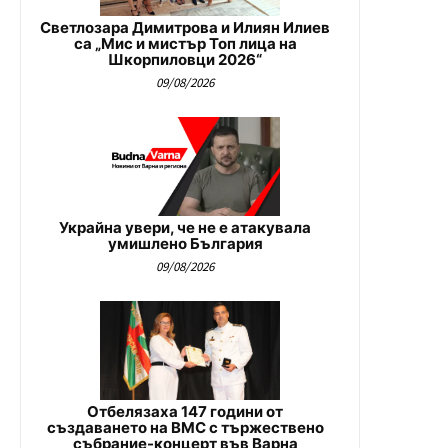
Светлозара Димитрова и Илиян Илиев
са „Мис и мистър Топ лица на
Шкорпиловци 2026“
09/08/2026
Украйна увери, че не е атакувала
умишлено България
09/08/2026
Отбелязаха 147 години от
създаването на ВМС с тържествено
събрание-концерт във Варна