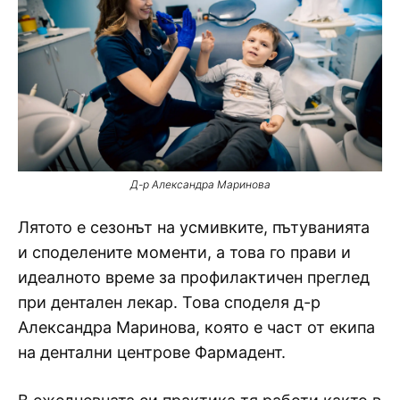
Д-р Александра Маринова
Лятото е сезонът на усмивките, пътуванията
и споделените моменти, а това го прави и
идеалното време за профилактичен преглед
при дентален лекар. Това споделя д-р
Александра Маринова, която е част от екипа
на дентални центрове Фармадент.