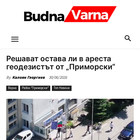
Решават остава ли в ареста
геодезистът от „Приморски“
30/06/2026
By
Калоян Георгиев
Варна
Район "Приморски"
Топ Новини