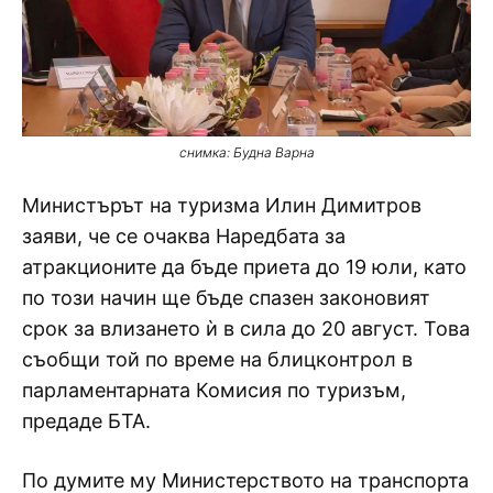
снимка: Будна Варна
Министърът на туризма Илин Димитров
заяви, че се очаква Наредбата за
атракционите да бъде приета до 19 юли, като
по този начин ще бъде спазен законовият
срок за влизането ѝ в сила до 20 август. Това
съобщи той по време на блицконтрол в
парламентарната Комисия по туризъм,
предаде БТА.
По думите му Министерството на транспорта