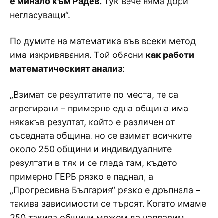
е минало към Радев.
Тук вече няма дори
негласуващи“.
По думите на математика във всеки метод
има изкривявания. Той обясни
как работи
математическият анализ
:
„Взимат се резултатите по места, те са
агрегирани – примерно една община има
някакъв резултат, който е различен от
съседната община, но се взимат всичките
около 250 общини и индивидуалните
резултати в тях и се гледа там, където
примерно ГЕРБ рязко е паднал, а
„Прогресивна България“ рязко е дръпнала –
такива зависимости се търсят. Когато имаме
250 такива общини можем да направим