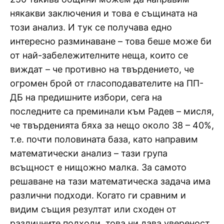
някакви заключения и това е същината на
този анализ. И тук се получава едно
интересно разминаване – това беше може би
от най-забележителните неща, които се
виждат – че противно на твърдението, че
огромен брой от гласоподавателите на ПП-
ДБ на предишните избори, сега на
последните са преминали към Радев – мисля,
че твърденията бяха за нещо около 38 – 40%,
т.е. почти половината база, като направим
математически анализ – тази група
всъщност е нищожно малка. За самото
решаване на тази математическа задача има
различни подходи. Когато ги сравним и
видим същия резултат или сходен от
различните подходи, това ни дава увереност