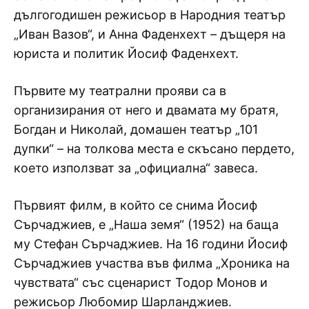
дългогодишен режисьор в Народния театър
„Иван Вазов“, и Анна Фаденхехт – дъщеря на
юриста и политик Йосиф Фаденхехт.
Първите му театрални прояви са в
организирания от него и двамата му братя,
Богдан и Николай, домашен театър „101
дупки“ – на толкова места е скъсано пердето,
което използват за „официална“ завеса.
Първият филм, в който се снима Йосиф
Сърчаджиев, е „Наша земя“ (1952) на баща
му Стефан Сърчаджиев. На 16 години Йосиф
Сърчаджиев участва във филма „Хроника на
чувствата“ със сценарист Тодор Монов и
режисьор Любомир Шарланджиев.