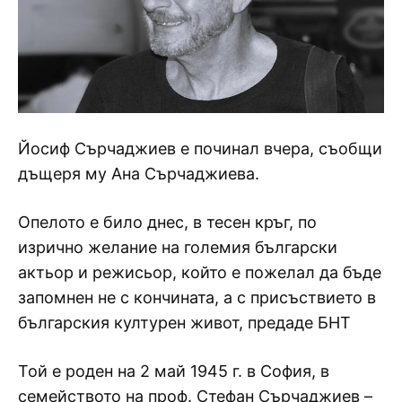
Йосиф Сърчаджиев е починал вчера, съобщи
дъщеря му Ана Сърчаджиева.
Опелото е било днес, в тесен кръг, по
изрично желание на големия български
актьор и режисьор, който е пожелал да бъде
запомнен не с кончината, а с присъствието в
българския културен живот, предаде БНТ
Той е роден на 2 май 1945 г. в София, в
семейството на проф. Стефан Сърчаджиев –