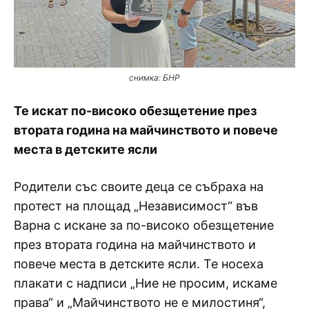
снимка: БНР
Те искат по-високо обезщетение през
втората година на майчинството и повече
места в детските ясли
Родители със своите деца се събраха на
протест на площад „Независимост“ във
Варна с искане за по-високо обезщетение
през втората година на майчинството и
повече места в детските ясли. Те носеха
плакати с надписи „Ние не просим, искаме
права“ и „Майчинството не е милостиня“,