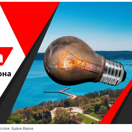
колаж: Будна Варна