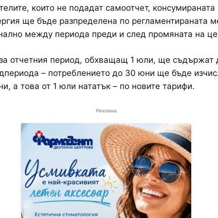
телите, които не подадат самоотчет, консумираната
ргия ще бъде разпределена по регламентираната м
ално между периода преди и след промяната на це
за отчетния период, обхващащ 1 юли, ще съдържат 
дпериода – потреблението до 30 юни ще бъде изчис
ни, а това от 1 юли нататък – по новите тарифи.
Реклама