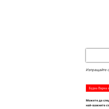
Изпращайте с
Будна Варна 
Можете да след
най-важните съ