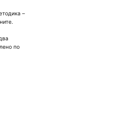
етодика –
ните.
два
лено по