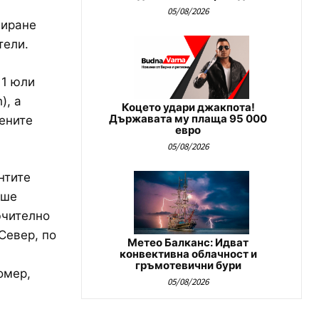
05/08/2026
лиране
тели.
 1 юли
), а
Коцето удари джакпота!
Държавата му плаща 95 000
чените
евро
05/08/2026
нтите
ише
ючително
Север, по
Метео Балканс: Идват
конвективна облачност и
гръмотевични бури
омер,
05/08/2026