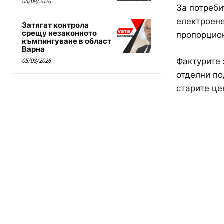
05/08/2026
За потреби
електроене
Затягат контрола
срещу незаконното
пропорцион
къмпингуване в област
Варна
Фактурите 
05/08/2026
отделни по
старите це