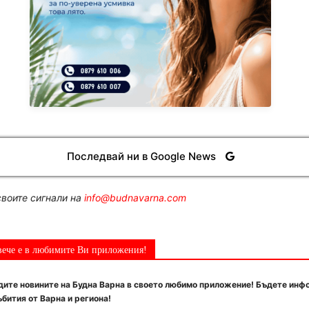
Последвай ни в Google News
воите сигнали на
info@budnavarna.com
вече е в любимите Ви приложения!
ите новините на Будна Варна в своето любимо приложение! Бъдете инф
бития от Варна и региона!