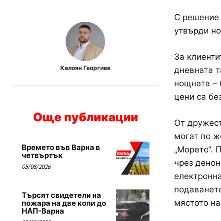
С решение 
утвърди но
За клиенти
Калоян Георгиев
дневната т
нощната – 
цени са бе
Още публикации
От дружест
могат по ж
Времето във Варна в
„Морето“. 
четвъртък
чрез денон
05/08/2026
електронна
подаването
Търсят свидетели на
мястото на
пожара на две коли до
НАП-Варна