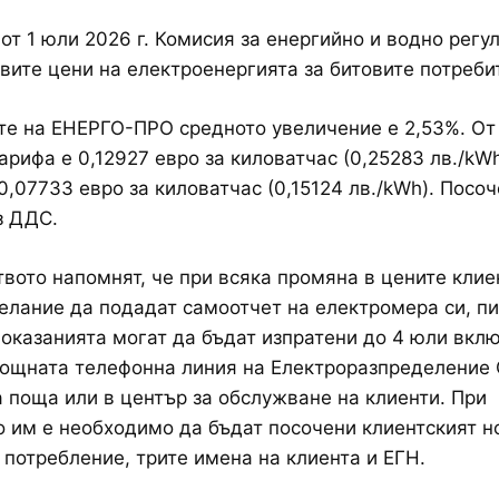
от 1 юли 2026 г. Комисия за енергийно и водно регу
вите цени на електроенергията за битовите потреби
те на ЕНЕРГО-ПРО средното увеличение е 2,53%. От
арифа е 0,12927 евро за киловатчас (0,25283 лв./kWh
0,07733 евро за киловатчас (0,15124 лв./kWh). Посо
з ДДС.
вото напомнят, че при всяка промяна в цените клие
елание да подадат самоотчет на електромера си, п
Показанията могат да бъдат изпратени до 4 юли вкл
ощната телефонна линия на Електроразпределение 
 поща или в център за обслужване на клиенти. При
 им е необходимо да бъдат посочени клиентският н
 потребление, трите имена на клиента и ЕГН.