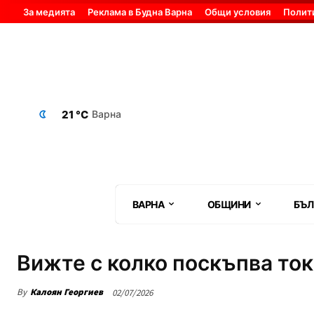
За медията
Реклама в Будна Варна
Общи условия
Полит
21 °C
Варна
ВАРНА
ОБЩИНИ
БЪЛ
Вижте с колко поскъпва ток
By
Калоян Георгиев
02/07/2026