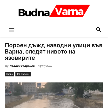
Пороен дъжд наводни улици във
Варна, следят нивото на
язовирите
03/07/2026
By
Калоян Георгиев
Варна
Топ Новини