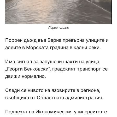
Пороен дъжд
Пороен дъжд във Варна превърна улиците и
алеите в Морската градина в кални реки.
Има сигнал за запушени шахти на улица
„Георги Бенковски“, градският транспорт се
движи нормално.
Следи се нивото на язовирите в региона,
съобщиха от Oбластната администрация.
Подлезът на Икономическия университет е