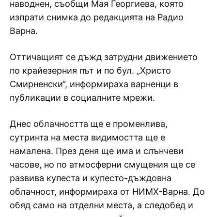
наводнен, съобщи Мая Георгиева, която
изпрати снимка до редакцията на Радио
Варна.
Оттичащият се дъжд затрудни движението
по крайезерния път и по бул. „Христо
Смирненски“, информираха варненци в
публикации в социалните мрежи.
Днес облачността ще е променлива,
сутринта на места видимостта ще е
намалена. През деня ще има и слънчеви
часове, но по атмосферни смущения ще се
развива купеста и купесто-дъждовна
облачност, информираха от НИМХ-Варна. До
обяд само на отделни места, а следобед и