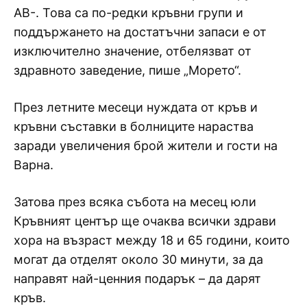
AB-. Това са по-редки кръвни групи и
поддържането на достатъчни запаси е от
изключително значение, отбелязват от
здравното заведение, пише „Морето“.
През летните месеци нуждата от кръв и
кръвни съставки в болниците нараства
заради увеличения брой жители и гости на
Варна.
Затова през всяка събота на месец юли
Кръвният център ще очаква всички здрави
хора на възраст между 18 и 65 години, които
могат да отделят около 30 минути, за да
направят най-ценния подарък – да дарят
кръв.