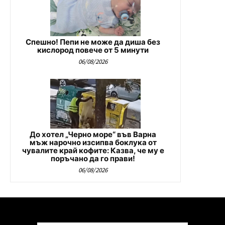
Спешно! Пепи не може да диша без
кислород повече от 5 минути
06/08/2026
До хотел „Черно море“ във Варна
мъж нарочно изсипва боклука от
чувалите край кофите: Казва, че му е
поръчано да го прави!
06/08/2026