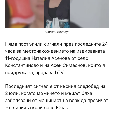
снимка: фейсбук
Няма постъпили сигнали през последните 24
часа за местонахождението на издирваната
11-годишна Наталия Асенова от село
Константиново и на Асен Симеонов, който я
придружава, предава bTV.
Последният сигнал е от късния следобед на
2 юли, когато момичето и мъжът бяха
забелязани от машинист на влак да пресичат
жп линията край село Юнак.