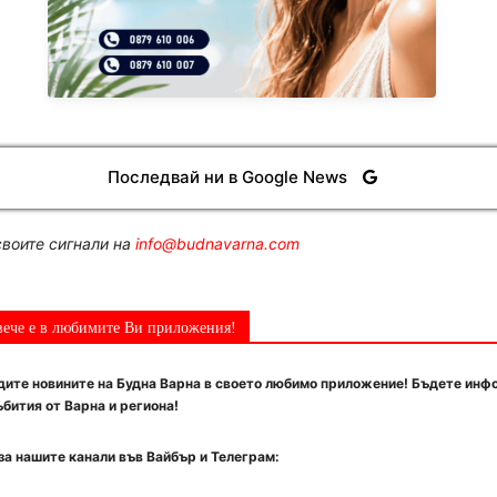
Последвай ни в Google News
воите сигнали на
info@budnavarna.com
вече е в любимите Ви приложения!
ите новините на Будна Варна в своето любимо приложение! Бъдете инф
бития от Варна и региона!
за нашите канали във Вайбър и Телеграм: