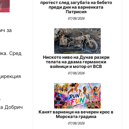
протест след загубата на бебето
преди дни на варненката
Патрисия
07/08/2026
ич за
йка. Сред
Ниското ниво на Дунав разкри
телата на двама германски
войници и мотор от ВСВ
07/08/2026
дирекция
е
на Добрич
Канят варненци на вечерен крос в
Морската градина
07/08/2026