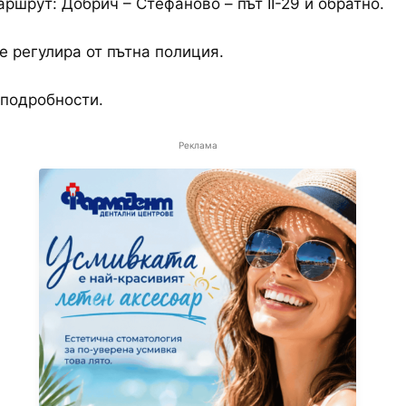
ршрут: Добрич – Стефаново – път II-29 и обратно.
е регулира от пътна полиция.
подробности.
Реклама