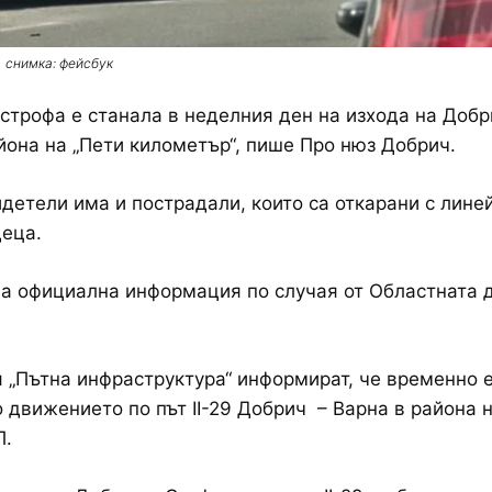
снимка: фейсбук
строфа е станала в неделния ден на изхода на Добр
йона на „Пети километър“, пише Про нюз Добрич.
детели има и пострадали, които са откарани с лине
деца.
а официална информация по случая от Областната 
 „Пътна инфраструктура“ информират, че временно 
 движението по път II-29 Добрич – Варна в района 
П.