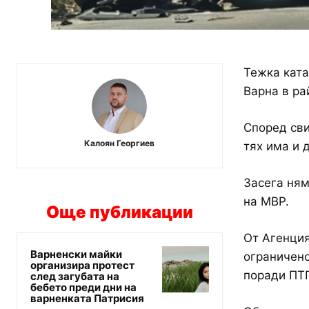
Тежка ката
Варна в ра
Според сви
Калоян Георгиев
тях има и 
Засега ням
на МВР.
Още публикации
От Агенция
Варненски майки
ограничено
организира протест
поради ПТ
след загубата на
бебето преди дни на
варненката Патрисия