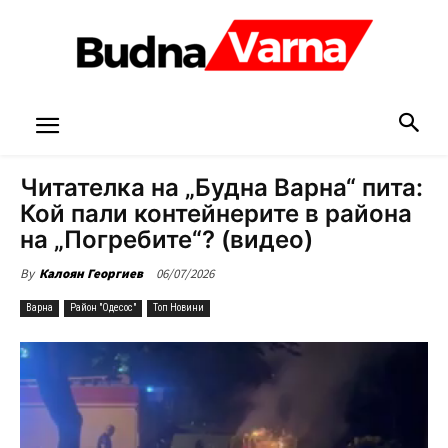
Читателка на „Будна Варна“ пита:
Кой пали контейнерите в района
на „Погребите“? (видео)
06/07/2026
By
Калоян Георгиев
Варна
Район "Одесос"
Топ Новини