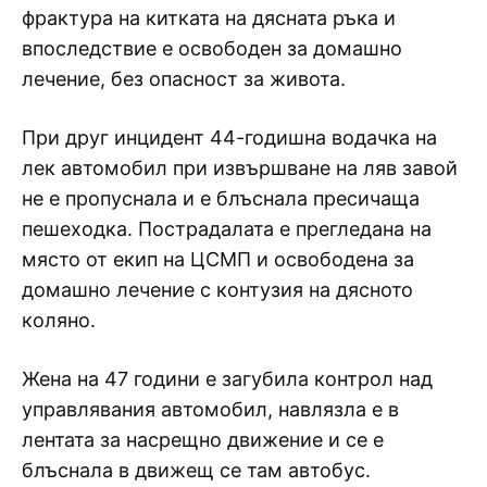
фрактура на китката на дясната ръка и
впоследствие е освободен за домашно
лечение, без опасност за живота.
При друг инцидент 44-годишна водачка на
лек автомобил при извършване на ляв завой
не е пропуснала и е блъснала пресичаща
пешеходка. Пострадалата е прегледана на
място от екип на ЦСМП и освободена за
домашно лечение с контузия на дясното
коляно.
Жена на 47 години е загубила контрол над
управлявания автомобил, навлязла е в
лентата за насрещно движение и се е
блъснала в движещ се там автобус.