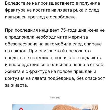
Вследствие на произшествието е получила
фрактура на костите на лявата ръка и след
извършен преглед е освободена.
При последния инцидент 75-годишна жена не
е предприела необходимите мерки за
обезопасяване на автомобила след спиране
на наклон. При слизането ѝ превозното
средство е потеглило, повлякло е водачката
и впоследствие се е блъснало челно в стълб.
Жената е с фрактура на поясен прешлен и
контузия на лявата подбедрица, без опасност
за живота.
Реклама