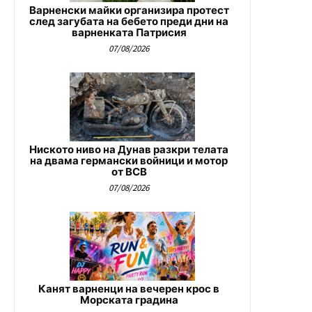
Варненски майки организира протест
след загубата на бебето преди дни на
варненката Патрисия
07/08/2026
Ниското ниво на Дунав разкри телата
на двама германски войници и мотор
от ВСВ
07/08/2026
Канят варненци на вечерен крос в
Морската градина