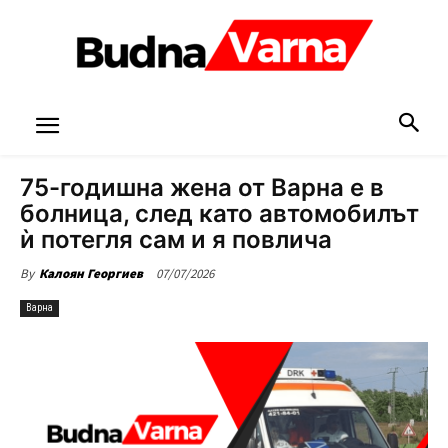
75-годишна жена от Варна е в
болница, след като автомобилът
ѝ потегля сам и я повлича
07/07/2026
By
Калоян Георгиев
Варна