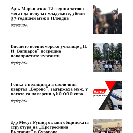
Адв. Марковски: 12 години затвор
могат да получат младежите, убили
37-годишен мъж в Пловдив
08/08/2026
Висшето военноморско училище „Н.
Й. Вапцаров“ посрещна
новоприетите курсанти
08/08/2026
Гонка с полицията в столичния
квартал „Борово“, задържаха мъж, у
когото са намерени 460 000 евро
08/08/2026
Д-р Месут Рушид оглави общинската
структура на „Прогресивна
България“ в Суворово