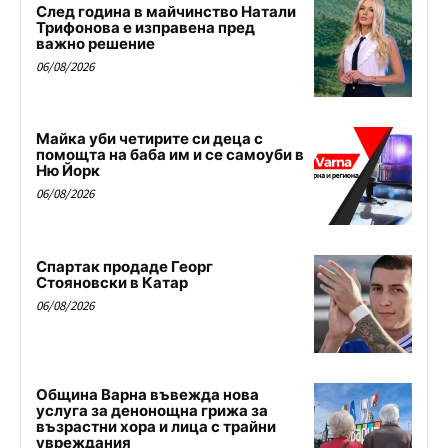
След година в майчинство Натали
Трифонова е изправена пред
важно решение
06/08/2026
Майка уби четирите си деца с
помощта на баба им и се самоуби в
Ню Йорк
06/08/2026
Спартак продаде Георг
Стояновски в Катар
06/08/2026
Община Варна въвежда нова
услуга за денонощна грижа за
възрастни хора и лица с трайни
увреждания