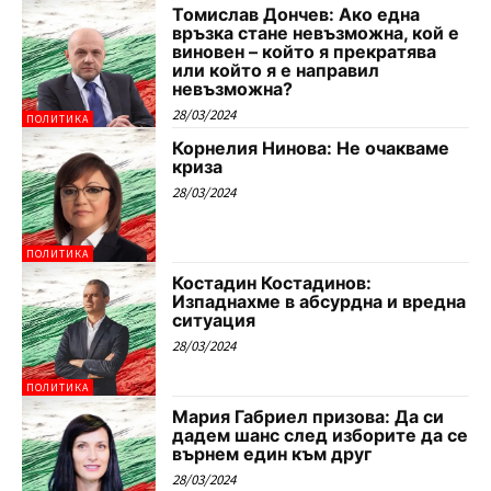
Томислав Дончев: Ако една
връзка стане невъзможна, кой е
виновен – който я прекратява
или който я е направил
невъзможна?
28/03/2024
ПОЛИТИКА
Корнелия Нинова: Не очакваме
криза
28/03/2024
ПОЛИТИКА
Костадин Костадинов:
Изпаднахме в абсурдна и вредна
ситуация
28/03/2024
ПОЛИТИКА
Мария Габриел призова: Да си
дадем шанс след изборите да се
върнем един към друг
28/03/2024