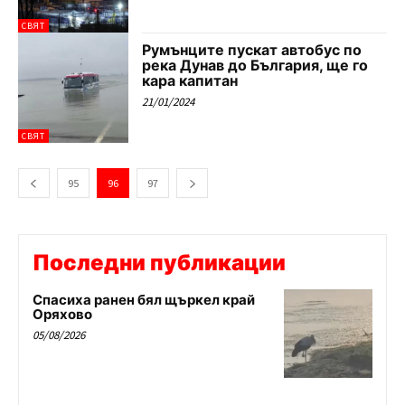
СВЯТ
Румънците пускат автобус по
река Дунав до България, ще го
кара капитан
21/01/2024
СВЯТ
95
96
97
Последни публикации
Спасиха ранен бял щъркел край
Оряхово
05/08/2026