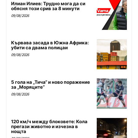
Илиан Илиев: Трудно мога да си
обясня този срив за 8 минути
09/08/2026
Кървава засада в Южна Африка:
убити са двама полицаи
09/08/2026
5 гола на „Тича“ и ново поражение
за „Моряците“
09/08/2026
120 км/ч между блоковете: Кола
прегази животно и изчезна в
нощта