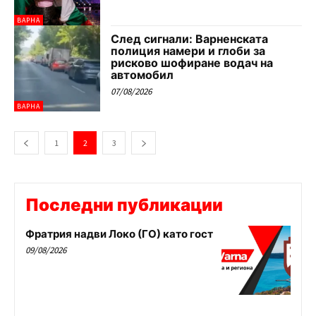
ВАРНА
След сигнали: Варненската
полиция намери и глоби за
рисково шофиране водач на
автомобил
07/08/2026
ВАРНА
1
2
3
Последни публикации
Фратрия надви Локо (ГО) като гост
09/08/2026