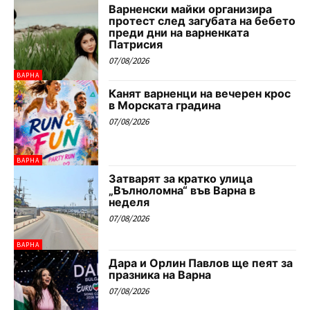
Варненски майки организира
протест след загубата на бебето
преди дни на варненката
Патрисия
07/08/2026
ВАРНА
Канят варненци на вечерен крос
в Морската градина
07/08/2026
ВАРНА
Затварят за кратко улица
„Вълноломна“ във Варна в
неделя
07/08/2026
ВАРНА
Дара и Орлин Павлов ще пеят за
празника на Варна
07/08/2026