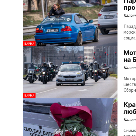
Пар
про
Калоян
Парад
морск
социа
ВАРНА
Мот
на 
Калоян
Мотор
шеств
Сборн
ВАРНА
Кра
люб
Калоян
Снимк