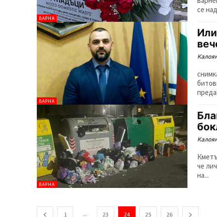
варне
се над
ВАРНА
Или
веч
Калоян
снимк
битов
преда
ВАРНА
Бла
бок
Калоян
Кметъ
че ли
на...
ВАРНА
...
1
23
24
25
26