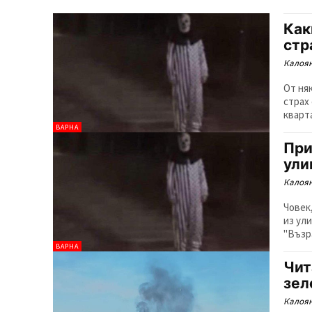
Как
стр
Калоян
От ня
страх
кварта
ВАРНА
При
ули
Калоян
Човек
из ул
"Възр
ВАРНА
Чит
зел
Калоян