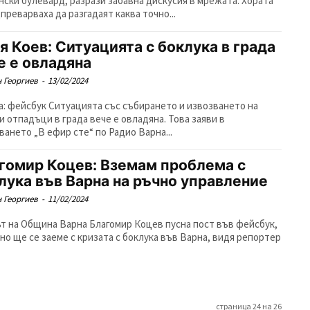
нски булевард, разрази забавна дискусия в мрежата. Хората
преварваха да разгадаят каква точно...
я Коев: Ситуацията с боклука в града
е е овладяна
 Георгиев
-
13/02/2024
а: фейсбук Ситуацията със събирането и извозването на
и отпадъци в града вече е овладяна. Това заяви в
ването „В ефир сте“ по Радио Варна...
гомир Коцев: Вземам проблема с
лука във Варна на ръчно управление
 Георгиев
-
11/02/2024
т на Община Варна Благомир Коцев пусна пост във фейсбук,
чно ще се заеме с кризата с боклука във Варна, видя репортер
страница 24 на 26