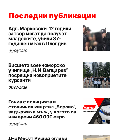
Последни публикации
Адв. Марковски: 12 години
затвор могат да получат
младежите, убили 37-
годишен мъж в Пловдив
08/08/2026
Висшето военноморско
училище „Н. Й. Вапцаров“
посрещна новоприетите
курсанти
08/08/2026
Гонка с полицията в
столичния квартал „Борово“,
задържаха мъж, у когото са
намерени 460 000 евро
08/08/2026
Д-р Месут Рушид оглави