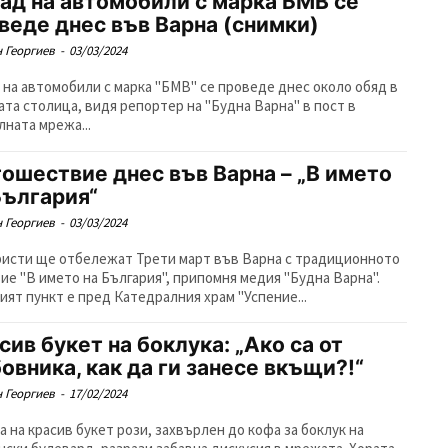
ад на автомобили с марка БМВ се
веде днес във Варна (снимки)
 Георгиев
-
03/03/2024
 на автомобили с марка "БМВ" се проведе днес около обяд в
ата столица, видя репортер на "Будна Варна" в пост в
лната мрежа...
ошествие днес във Варна – „В името
България“
 Георгиев
-
03/03/2024
исти ще отбележат Трети март във Варна с традиционното
ие "В името на България", припомня медия "Будна Варна".
ият пункт е пред Катедралния храм "Успение...
сив букет на боклука: „Ако са от
овника, как да ги занесе вкъщи?!“
 Георгиев
-
17/02/2024
а на красив букет рози, захвърлен до кофа за боклук на