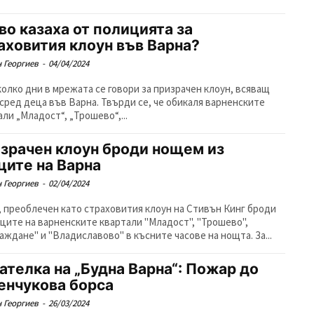
во казаха от полицията за
аховития клоун във Варна?
 Георгиев
-
04/04/2024
колко дни в мрежата се говори за призрачен клоун, всяващ
 сред деца във Варна. Твърди се, че обикаля варненските
ли „Младост“, „Трошево“,...
зрачен клоун броди нощем из
ците на Варна
 Георгиев
-
02/04/2024
, преоблечен като страховития клоун на Стивън Кинг броди
иците на варненските квартали "Младост", "Трошево",
аждане" и "Владиславово" в късните часове на нощта. За...
ателка на „Будна Варна“: Пожар до
енчукова борса
 Георгиев
-
26/03/2024