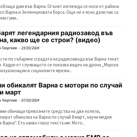
 облаци дим във Варна. Огънят изглежда се носи от района
ол Варна и Зеленчуковата борса. Още не е ясно дали пак са
ни гуми...
арят легендарния радиозавод във
на, какво ще се строи? (видео)
 Георгиев
-
23/03/2024
сти по събаряне сградата на радиозавода във Варна текат
и. Кадри от случващото се показва видео на дрона „Морско
 Визуализации в социалните мрежи...
и обикалят Варна с мотори по случай
и март
 Георгиев
-
07/03/2024
ами обичащи превозните средства на две колела,
изират обиколка на Варна по случай 8 март, научи медия
 Варна". Ето какво гласи текста им: Мото...