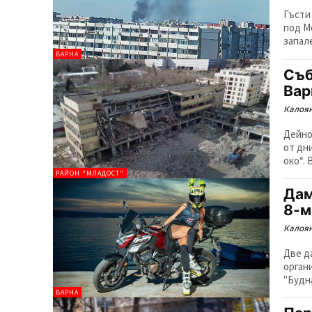
Гъсти
под М
запале
ВАРНА
Съб
Вар
Калоян
Дейно
от дн
око“.
РАЙОН "МЛАДОСТ"
Дам
8-м
Калоян
Две д
орган
"Будна
ВАРНА