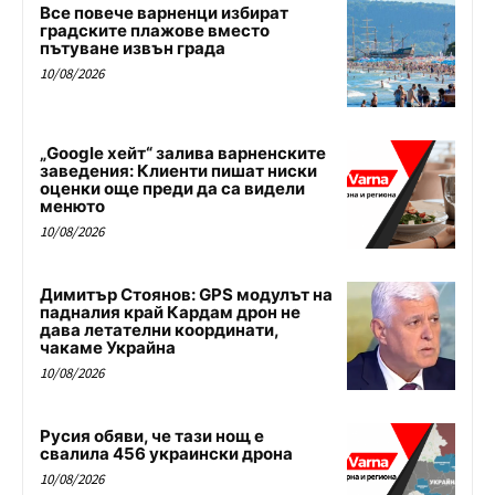
Все повече варненци избират
градските плажове вместо
пътуване извън града
10/08/2026
„Google хейт“ залива варненските
заведения: Клиенти пишат ниски
оценки още преди да са видели
менюто
10/08/2026
Димитър Стоянов: GPS модулът на
падналия край Кардам дрон не
дава летателни координати,
чакаме Украйна
10/08/2026
Русия обяви, че тази нощ е
свалила 456 украински дрона
10/08/2026