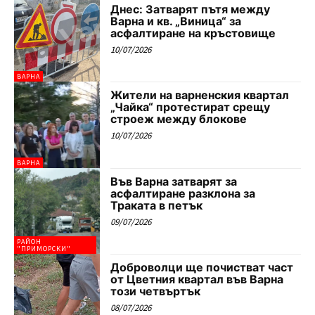
Днес: Затварят пътя между
Варна и кв. „Виница“ за
асфалтиране на кръстовище
10/07/2026
ВАРНА
Жители на варненския квартал
„Чайка“ протестират срещу
строеж между блокове
10/07/2026
ВАРНА
Във Варна затварят за
асфалтиране разклона за
Траката в петък
09/07/2026
РАЙОН
"ПРИМОРСКИ"
Доброволци ще почистват част
от Цветния квартал във Варна
този четвъртък
08/07/2026