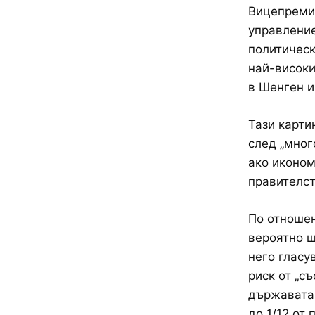
Вицепремие
управление
политическ
най-високи
в Шенген и
Тази карти
след „мног
ако иконом
правителст
По отношен
вероятно щ
него гласу
риск от „с
държавата 
до 1/12 от