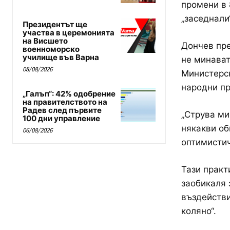
промени в 8
„заседнали
Президентът ще
участва в церемонията
на Висшето
Дончев пре
военноморско
училище във Варна
не минават
08/08/2026
Министерск
народни пр
„Галъп“: 42% одобрение
на правителството на
Радев след първите
„Струва ми
100 дни управление
някакви об
06/08/2026
оптимисти
Тази практ
заобикаля
въздействи
коляно“.