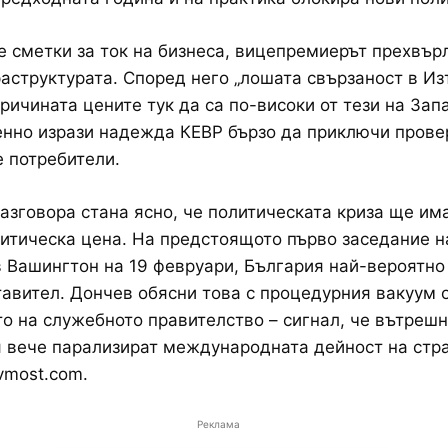
е сметки за ток на бизнеса, вицепремиерът прехвър
аструктурата. Според него „лошата свързаност в Из
причината цените тук да са по-високи от тези на Запа
нно изрази надежда КЕВР бързо да приключи прове
е потребители.
разговора стана ясно, че политическата криза ще им
тическа цена. На предстоящото първо заседание н
в Вашингтон на 19 февруари, България най-вероятно
авител. Дончев обясни това с процедурния вакуум 
о на служебното правителство – сигнал, че вътреш
 вече парализират международната дейност на стра
vmost.com.
Реклама