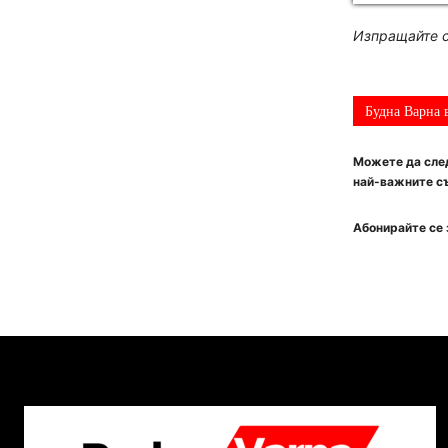
Изпращайте с
Будна Варна 
Можете да след
най-важните съ
Абонирайте се 