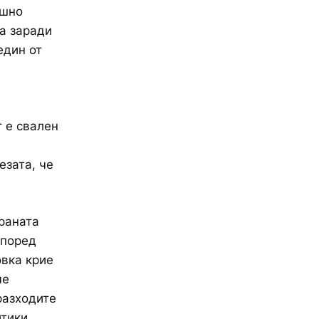
ешно
 а заради
един от
т е свален
езата, че
раната
Според
овка крие
че
разходите
тики.