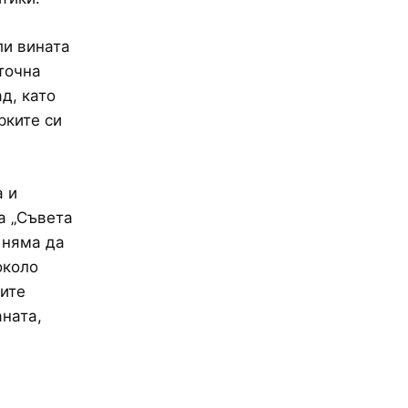
ли вината
точна
д, като
рките си
а и
а „Съвета
 няма да
около
ните
ната,