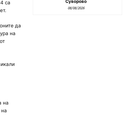
Суворово
 4 са
08/08/2026
ет.
оните да
ура на
от
викали
а на
 на