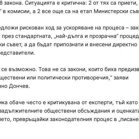
 закона. Ситуацията е критична: 2 от тях са приети,
“ в комисии, а 2 все още са на етап Министерски съв
дложи рискован ход за ускоряване на процеса – зак
 през стандартната, „най-дълга и прозрачна“ процед
и съвет, а да бъдат припознати и внесени директно 
едставители.
 се възможно. Това не са закони, които биха предиз
ществени или политически противоречия,“ заяви
чно Дончев.
ика обаче често е критикувана от експерти, тъй като
 задължителните обществени обсъждания и оценкат
ето, превръщайки законодателния процес в „писане