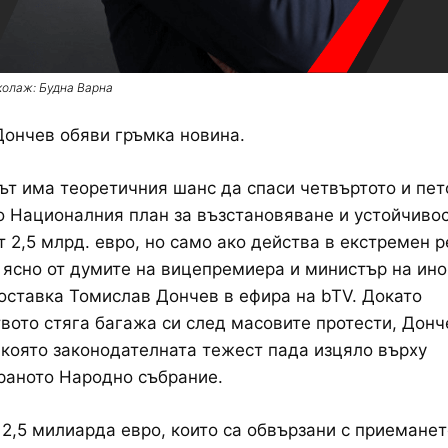
колаж: Будна Варна
ончев обяви гръмка новина.
т има теоретичния шанс да спаси четвъртото и пет
 Националния план за възстановяване и устойчивос
т 2,5 млрд. евро, но само ако действа в екстремен 
 ясно от думите на вицепремиера и министър на ино
оставка Томислав Дончев в ефира на bTV. Докато
вото стяга багажа си след масовите протести, Донч
 която законодателната тежест пада изцяло върху
раното Народно събрание.
 2,5 милиарда евро, които са обвързани с приеманет