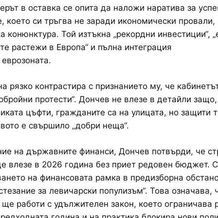
рът в оставка се опита да наложи наратива за усп
, което си тръгва не заради икономически провали,
а конюнктура. Той изтъкна „рекордни инвестиции“, „
те растежи в Европа“ и пълна интеграция
 еврозоната.
на рязко контрастира с признанието му, че кабинетъ
обройни протести“. Дончев не влезе в детайли защо,
иката цъфти, гражданите са на улицата, но защити т
вото е свършило „добри неща“.
ие на държавните финанси, Дончев потвърди, че ст
е влезе в 2026 година без приет редовен бюджет. 
ването на финансовата рамка в предизборна обстан
ъстезание за левичарски популизъм“. Това означава, 
ще работи с удължителен закон, което ограничава 
 предходната година и на практика блокира нови поли