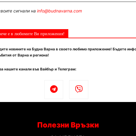
воите сигнали на
info@budnavarna.com
вече е в любимите Ви приложения!
ите новините на Будна Варна в своето любимо приложение! Бъдете инф
бития от Варна и региона!
за нашите канали във Вайбър и Телеграм:
Полезни Връзки