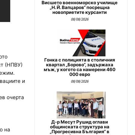
Висшето военноморско училище
„Н. Й. Вапцаров“ посрещна
новоприетите курсанти
08/08/2026
ото
Гонка с полицията в столичния
т (НПВУ)
квартал „Борово“, задържаха
мъж, у когото са намерени 460
режим.
000 евро
вациите и
08/08/2026
ев очерта
Д-р Месут Рушид оглави
общинската структура на
о на
„Прогресивна България“ в