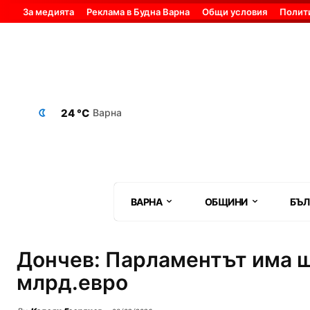
За медията
Реклама в Будна Варна
Общи условия
Полит
24 °C
Варна
ВАРНА
ОБЩИНИ
БЪЛ
Дончев: Парламентът има ш
млрд.евро