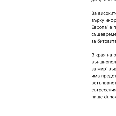
За високит
върху инфр
Европа“ е 
същевреме
за битовит
В края на 
външнополи
за мир“ въ
има предст
встъпванет
сътресения
пише duna