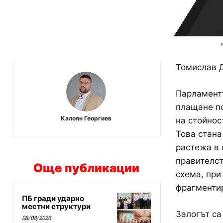
Томислав Д
Парламентъ
плащане по
Калоян Георгиев
на стойнос
Това стана
растежа в 
правителст
Още публикации
схема, при
фрагменти
ПБ гради ударно
местни структури
Залогът са
08/08/2026