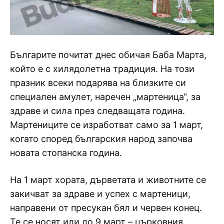
Българите почитат днес обичая Баба Марта,
който е с хилядолетна традиция. На този
празник всеки подарява на близките си
специален амулет, наречен „мартеница“, за
здраве и сила през следващата година.
Мартениците се изработват само за 1 март,
когато според българския народ започва
новата стопанска година.
На 1 март хората, дърветата и животните се
закичват за здраве и успех с мартеници,
направени от пресукан бял и червен конец.
Те се носят или до 9 март – църковния