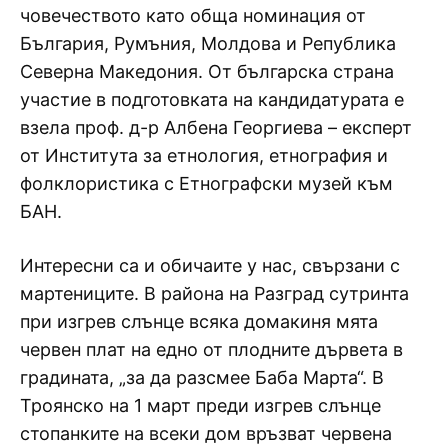
човечеството като обща номинация от
България, Румъния, Молдова и Република
Северна Македония. От българска страна
участие в подготовката на кандидатурата е
взела проф. д-р Албена Георгиева – експерт
от Института за етнология, етнография и
фолклористика с Етнографски музей към
БАН.
Интересни са и обичаите у нас, свързани с
мартениците. В района на Разград сутринта
при изгрев слънце всяка домакиня мята
червен плат на едно от плодните дървета в
градината, „за да разсмее Баба Марта“. В
Троянско на 1 март преди изгрев слънце
стопанките на всеки дом връзват червена