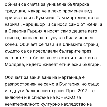
обичай се смята за уникална българска
традиция, макар че в леко променен вид
присъства и в Румъния. Там мартеницата се
нарича „марцишор“ и се носи само от жени, а
в Северна Гърция я носят само децата като
гривна, направена от усукан бял и червен
конец. Обичаят се пази и в близките страни,
където са се преселвали българите през
вековете – отбелязва се в южните части на
Молдова, където живеят етнически българи.
Обичаят за закичване на мартеница е
разпространен не само в България, но също
и в други балкански страни. През 2017 г. е
включен и в списъка на ЮНЕСКО за
нематериалното културно наследство на