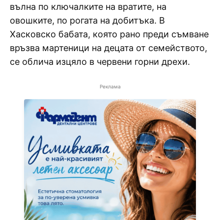
вълна по ключалките на вратите, на
овошките, по рогата на добитъка. В
Хасковско бабата, която рано преди съмване
връзва мартеници на децата от семейството,
се облича изцяло в червени горни дрехи.
Реклама