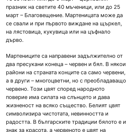
празник на светите 40 мъченици, или до 25
март – Благовещение. Мартеницата може да
се свали и при първото виждане на щъркел,
на лястовица, кукувица или на цъфнало
дърво.
Мартениците са направени задължително от
два пресукани конеца – червен и бял. В някои
райони на страната конците са само червени,
а в други – многоцветни, но с преобладаващо
червено. Този цвят според народното
поверие има силата на слънцето и дава
жизненост на всяко същество. Белият цвят
символизира чистотата, невинността и
радостта. В българските традиции бялото е и
знак за красота, а червеното е цвят на