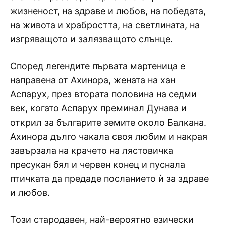
жизненост, на здраве и любов, на победата,
на живота и храбростта, на светлината, на
изгряващото и залязващото слънце.
Според легендите първата мартеница е
направена от Ахинора, жената на хан
Аспарух, през втората половина на седми
век, когато Аспарух преминал Дунава и
открил за българите земите около Балкана.
Ахинора дълго чакала своя любим и накрая
завързала на крачето на лястовичка
пресукан бял и червен конец и пуснала
птичката да предаде посланието ѝ за здраве
и любов.
Този стародавен, най-вероятно езически