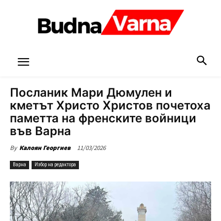
Посланик Мари Дюмулен и
кметът Христо Христов почетоха
паметта на френските войници
във Варна
11/03/2026
By
Калоян Георгиев
Варна
Избор на редактора