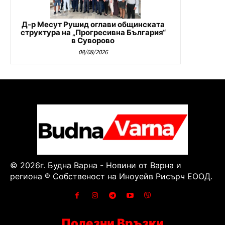
Д-р Месут Рушид оглави общинската
структура на „Прогресивна България“
в Суворово
08/08/2026
© 2026г. Будна Варна - Новини от Варна и
региона ® Собственост на Иноуейв Рисърч ЕООД.
Полезни Връзки