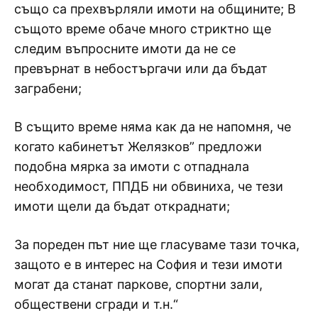
също са прехвърляли имоти на общините; В
същото време обаче много стриктно ще
следим въпросните имоти да не се
превърнат в небостъргачи или да бъдат
заграбени;
В същито време няма как да не напомня, че
когато кабинетът Желязков” предложи
подобна мярка за имоти с отпаднала
необходимост, ППДБ ни обвиниха, че тези
имоти щели да бъдат откраднати;
За пореден път ние ще гласуваме тази точка,
защото е в интерес на София и тези имоти
могат да станат паркове, спортни зали,
обществени сгради и т.н.“