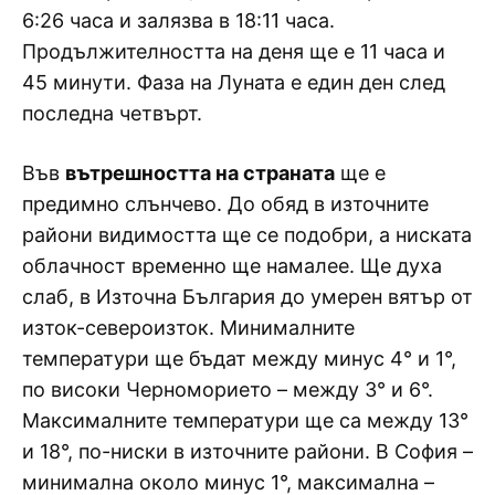
6:26 часа и залязва в 18:11 часа.
Продължителността на деня ще е 11 часа и
45 минути. Фаза на Луната е един ден след
последна четвърт.
Във
вътрешността на страната
ще е
предимно слънчево. До обяд в източните
райони видимостта ще се подобри, а ниската
облачност временно ще намалее. Ще духа
слаб, в Източна България до умерен вятър от
изток-североизток. Минималните
температури ще бъдат между минус 4° и 1°,
по високи Черноморието – между 3° и 6°.
Максималните температури ще са между 13°
и 18°, по-ниски в източните райони. В София –
минимална около минус 1°, максимална –