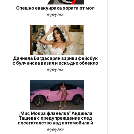
Спешно евакуираха хората от мол
06/08/2026
Даниела Багдасарян взриви фейсбук
с булчинска визия и оскъдно облекло
06/08/2026
„Мис Мокра фланелка“ Анджела
Ташева с предупреждение след
посегателство над автомобила ѝ
06/08/2026