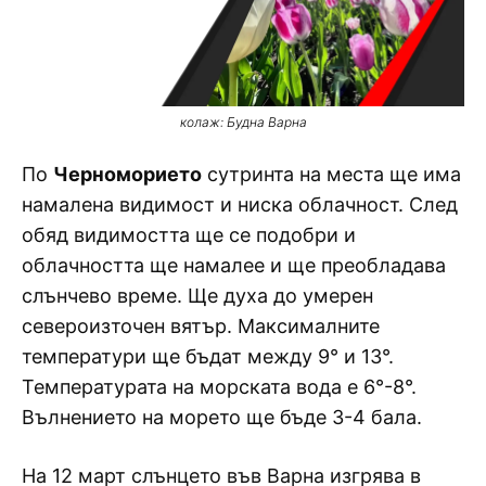
колаж: Будна Варна
По
Черноморието
сутринта на места ще има
намалена видимост и ниска облачност. След
обяд видимостта ще се подобри и
облачността ще намалее и ще преобладава
слънчево време. Ще духа до умерен
североизточен вятър. Максималните
температури ще бъдат между 9° и 13°.
Температурата на морската вода е 6°-8°.
Вълнението на морето ще бъде 3-4 бала.
На 12 март слънцето във Варна изгрява в