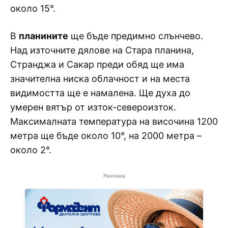
около 15°.
В
планините
ще бъде предимно слънчево.
Над източните дялове на Стара планина,
Странджа и Сакар преди обяд ще има
значителна ниска облачност и на места
видимостта ще е намалена. Ще духа до
умерен вятър от изток-североизток.
Максималната температура на височина 1200
метра ще бъде около 10°, на 2000 метра –
около 2°.
Реклама