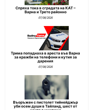
Спряха тока в сградата на КАТ –
Варна и Трето районно
07/08/2026
Трима попаднаха в ареста във Варна
за кражби на телефони и кутия за
дарения
07/08/2026
Въоръжен с пистолет тийнейджър
уби осем души в Тайланд, шест от