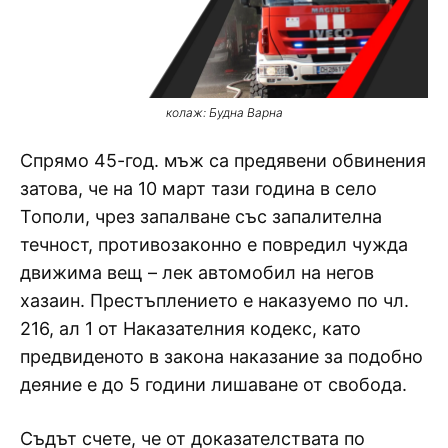
колаж: Будна Варна
Спрямо 45-год. мъж са предявени обвинения
затова, че на 10 март тази година в село
Тополи, чрез запалване със запалителна
течност, противозаконно е повредил чужда
движима вещ – лек автомобил на негов
хазаин. Престъплението е наказуемо по чл.
216, ал 1 от Наказателния кодекс, като
предвиденото в закона наказание за подобно
деяние е до 5 години лишаване от свобода.
Съдът счете, че от доказателствата по