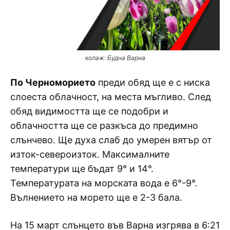
колаж: Будна Варна
По Черноморието
преди обяд ще е с ниска
слоеста облачност, на места мъгливо. След
обяд видимостта ще се подобри и
облачността ще се разкъса до предимно
слънчево. Ще духа слаб до умерен вятър от
изток-североизток. Максималните
температури ще бъдат 9° и 14°.
Температурата на морската вода е 6°-9°.
Вълнението на морето ще е 2-3 бала.
На 15 март слънцето във Варна изгрява в 6:21