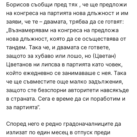
Борисов съобщи пред тях , че ще предложи
на конгреса на партията нова длъжност и им
заяви, че те – двамата, трябва да се готвят:
„Възнамерявам на конгреса на предложа
нова длъжност, която да се осъществява от
тандем. Така че, и двамата се гответе,
защото за хубаво или лошо, но (Цветан)
Цветанов ни липсва в партията като човек,
който ежедневно се занимаваше с нея. Така
че ще съвместите още малко задължения,
защото сте безспорни авторитети навсякъде
в страната. Сега е време да си поработим и
за партията“.
Според него е редно градоначалниците да
излизат по един месец в отпуск преди