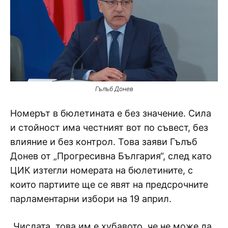
Гълъб Донев
Номерът в бюлетината е без значение. Сила
и стойност има честният вот по съвест, без
влияние и без контрол. Това заяви Гълъб
Донев от „Прогресивна България“, след като
ЦИК изтегли номерата на бюлетините, с
които партиите ще се явят на предсрочните
парламентарни избори на 19 април.
„Числата, това им е хубавото, че не може да