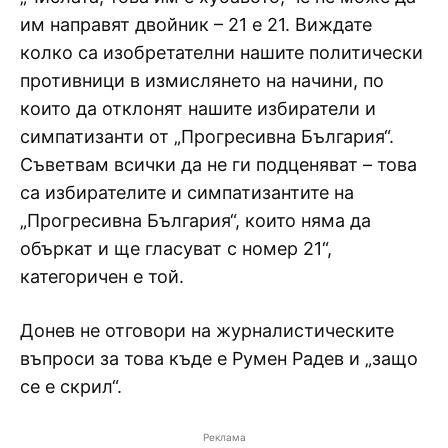
им направят двойник – 21 е 21. Виждате
колко са изобретателни нашите политически
противници в измислянето на начини, по
които да отклонят нашите избиратели и
симпатизанти от „Прогресивна България“.
Съветвам всички да не ги подценяват – това
са избирателите и симпатизантите на
„Прогресивна България“, които няма да
объркат и ще гласуват с номер 21“,
категоричен е той.
Донев не отговори на журналистическите
въпроси за това къде е Румен Радев и „защо
се е скрил“.
Реклама