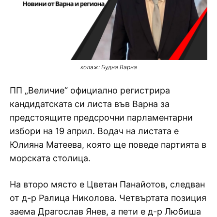
колаж: Будна Варна
ПП „Величие“ официално регистрира
кандидатската си листа във Варна за
предстоящите предсрочни парламентарни
избори на 19 април. Водач на листата е
Юлияна Матеева, която ще поведе партията в
морската столица.
На второ място е Цветан Панайотов, следван
от д-р Ралица Николова. Четвъртата позиция
заема Драгослав Янев, а пети е д-р Любиша