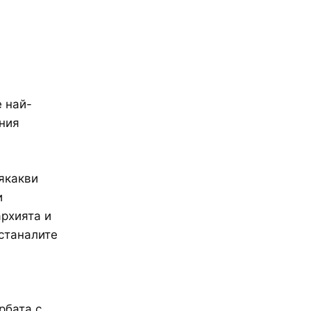
 най-
чния
якакви
и
архията и
останалите
рбата с