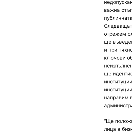
недопускан
важна стъп
публичната
Следващата
отрежем ол
ще въведем
и при тяхн
ключови об
неизпълнен
ще иденти
институции
институции
направим в
администра
“Ще полож
лица в биз