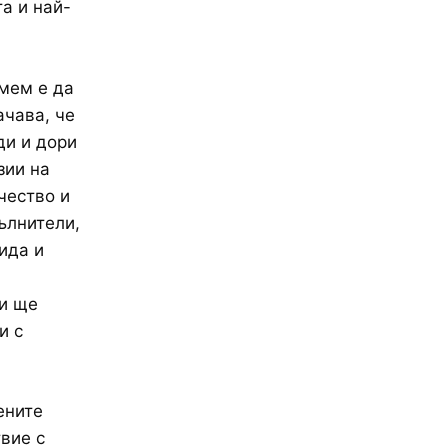
а и най-
мем е да
ачава, че
ди и дори
зии на
чество и
ълнители,
ида и
 и ще
и с
ените
вие с