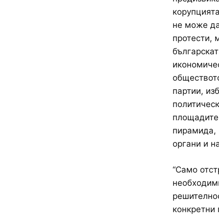
корупцията
не може да
протести, 
българскат
икономичес
обществото
партии, из
политическ
площадите 
пирамида, 
органи и н
“Само отст
необходими
решителнос
конкретни 