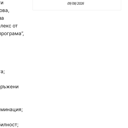
ти
09/08/2026
ова,
за
лекс от
програма”,
а;
оръжени
иминация;
билност;