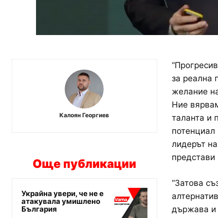
“Прогресив
за реална 
желание на
Ние вярвам
Калоян Георгиев
таланта и 
потенциал 
лидерът на
представи 
Още публикации
“Затова съ
Украйна увери, че не е
алтернатив
атакувала умишлено
България
държава и