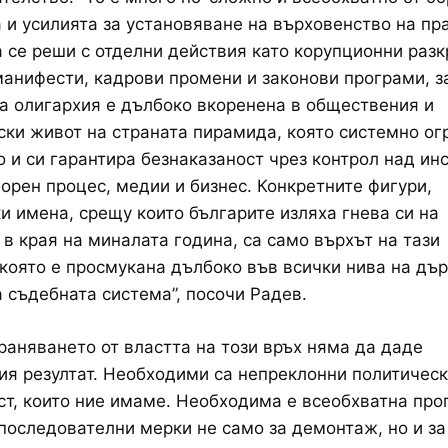
 и усилията за установяване на върховенство на пра
 се реши с отделни действия като корупционни разк
манифести, кадрови промени и законови програми, 
а олигархия е дълбоко вкоренена в обществения и
ки живот на страната пирамида, която системно ог
 и си гарантира безнаказаност чрез контрол над ин
борен процес, медии и бизнес. Конкретните фигури,
и имена, срещу които българите изляха гнева си на
в края на миналата година, са само върхът на тази
която е просмукана дълбоко във всички нива на дъ
а съдебната система”, посочи Радев.
раняването от властта на този връх няма да даде
я резултат. Необходими са непреклонни политическ
т, които ние имаме. Необходима е всеобхватна про
последователни мерки не само за демонтаж, но и за