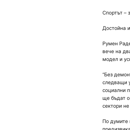
Спортът – 
Достойна и
Румен Раде
вече на дв
модел и ус
“Без демон
следващи у
социални п
ще бъдат о
сектори не
По думите 
предизвика