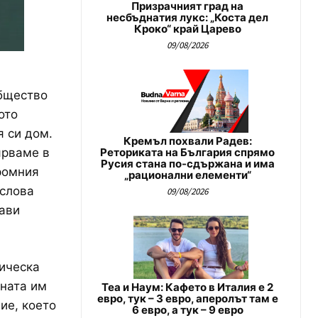
Призрачният град на
несбъднатия лукс: „Коста дел
Кроко“ край Царево
09/08/2026
общество
ото
 си дом.
Кремъл похвали Радев:
ярваме в
Реториката на България спрямо
Русия стана по-сдържана и има
ромния
„рационални елементи“
 слова
09/08/2026
тави
ическа
ената им
Теа и Наум: Кафето в Италия е 2
евро, тук – 3 евро, аперолът там е
ие, което
6 евро, а тук – 9 евро