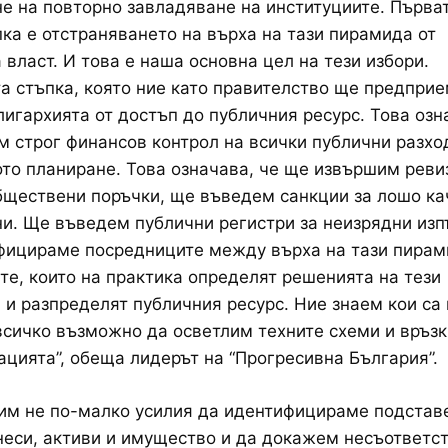
е на повторно завладяване на институциите. Първат
ка е отстраняването на върха на тази пирамида от
 власт. И това е наша основна цел на тези избори.
 стъпка, която ние като правителство ще предприе
игархията от достъп до публичния ресурс. Това озн
 строг финансов контрол на всички публични разхо
ото планиране. Това означава, че ще извършим реви
ществени поръчки, ще въведем санкции за лошо ка
и. Ще въведем публични регистри за неизрядни изп
фицираме посредниците между върха на тази пирам
те, които на практика определят решенията на тези
 и разпределят публичния ресурс. Ние знаем кои са
сичко възможно да осветлим техните схеми и връзк
цията”, обеща лидерът на “Прогресивна България”.
им не по-малко усилия да идентифицираме подстав
неси, активи и имущество и да докажем несъответст