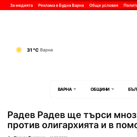
За медията
Реклама в Будна Варна
Общи условия
Полит
31 °C
Варна
ВАРНА
ОБЩИНИ
БЪЛ
Радев Радев ще търси мнози
против олигархията и в пом