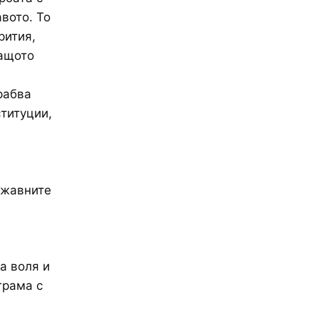
вото. То
рития,
защото
рабва
ституции,
ржавните
а воля и
грама с