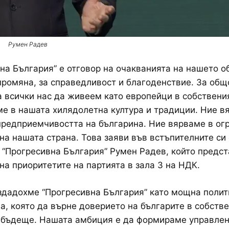
Румен Радев
на България” е отговор на очакванията на нашето 
промяна, за справедливост и благоденствие. За общ
 всички нас да живеем като европейци в собствения
е в нашата хилядолетна култура и традиции. Ние в
предприемчивостта на българина. Ние вярваме в ог
на нашата страна. Това заяви във встъпителните си
 “Прогресивна България” Румен Радев, който предс
на приоритетите на партията в зала 3 на НДК.
здадохме “Прогресивна България” като мощна полит
а, която да върне доверието на българите в собств
 бъдеще. Нашата амбиция е да формираме управлен