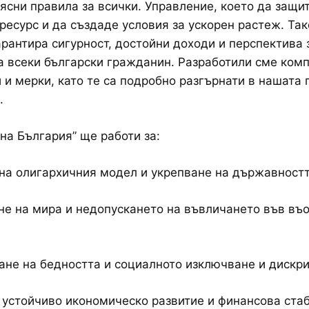
ясни правила за всички. Управление, което да защи
ресурс и да създаде условия за ускорен растеж. Так
арантира сигурност, достойни доходи и перспектива 
а всеки български гражданин. Разработили сме комп
 и мерки, като те са подробно разгърнати в нашата 
.
на България” ще работи за:
а олигархичния модел и укрепване на държавностт
е на мира и недопускането на въвличането във въ
не на бедността и социалното изключване и дискр
 устойчиво икономическо развитие и финансова ста