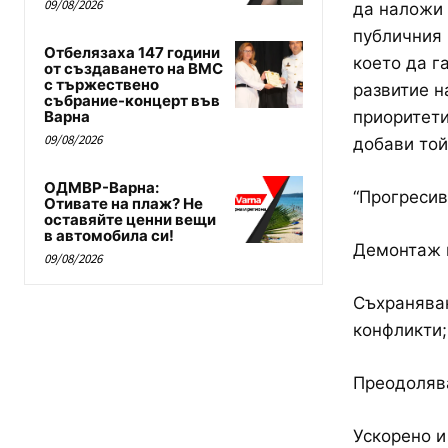
09/08/2026
да наложи 
публичния 
Отбелязаха 147 години
което да г
от създаването на ВМС
с тържествено
развитие н
събрание-концерт във
Варна
приоритети
09/08/2026
добави той
ОДМВР-Варна:
“Прогресив
Отивате на плаж? Не
оставяйте ценни вещи
в автомобила си!
Демонтаж н
09/08/2026
Съхраняван
конфликти;
Преодолява
Ускорено и