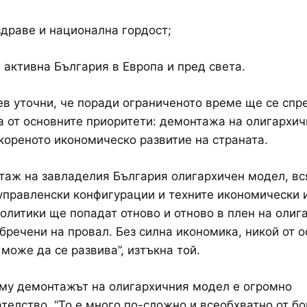
здраве и национална гордост;
 активна България в Европа и пред света.
в уточни, че поради ограниченото време ще се спре
а от основните приоритети: демонтажа на олигархи
кореното икономическо развитие на страната.
таж на завладелия България олигархичен модел, вс
правленски конфигурации и техните икономически 
олитики ще попадат отново и отново в плен на олиг
бречени на провал. Без силна икономика, никой от 
 може да се развива”, изтъкна той.
му демонтажът на олигархичния модел е огромно
телство. “То е много по-сложно и всеобхватно от бо